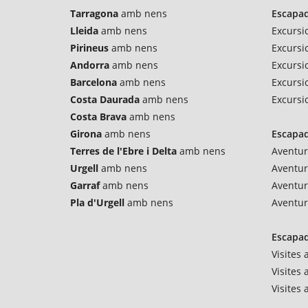
Tarragona
amb nens
Escapad
Lleida
amb nens
Excursi
Pirineus
amb nens
Excursi
Andorra
amb nens
Excursio
Barcelona
amb nens
Excursi
Costa Daurada
amb nens
Excursi
Costa Brava
amb nens
Girona
amb nens
Escapad
Terres de l'Ebre i Delta
amb nens
Aventur
Urgell
amb nens
Aventu
Garraf
amb nens
Aventur
Pla d'Urgell
amb nens
Aventur
Escapad
Visites
Visites 
Visites