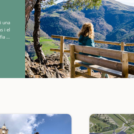
 i una
s i el
fia de
àctica