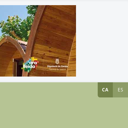
CA
ES