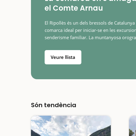
el Comte Arnau
El Ripollès és un dels bressols de Catalunya
comarca ideal per iniciar-se en les excursion
senderisme familiar. La muntanyosa orogra
la comarca ofereix un espai ideal per a la pr
de diverses…
Veure llista
Són tendència