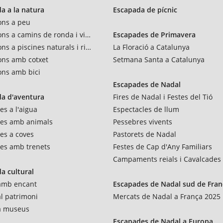
a a la natura
Escapada de pícnic
ons a peu
ons a camins de ronda i vies verdes
Escapades de Primavera
ns a piscines naturals i rius
La Floració a Catalunya
ons amb cotxet
Setmana Santa a Catalunya
ons amb bici
Escapades de Nadal
a d'aventura
Fires de Nadal i Festes del Tió
es a l'aigua
Espectacles de llum
res amb animals
Pessebres vivents
es a coves
Pastorets de Nadal
es amb trenets
Festes de Cap d'Any Familiars
Campaments reials i Cavalcades
a cultural
 amb encant
Escapades de Nadal sud de Fran
al patrimoni
Mercats de Nadal a França 2025
 a museus
Escapades de Nadal a Europa