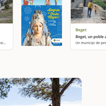
Beget
Beget, un poble
Unes vistes panoràmiques excepcionals
Un municipi de pe