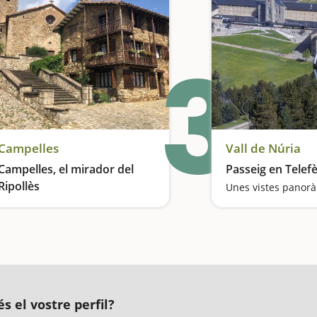
3
Campelles
Vall de Núria
Campelles, el mirador del
Passeig en Telefè
Ripollès
Una escapada amb calma
s el vostre perfil?