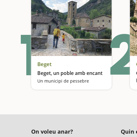
1
2
Beget
Beget, un poble amb encant
Un municipi de pessebre
On voleu anar?
Quin é