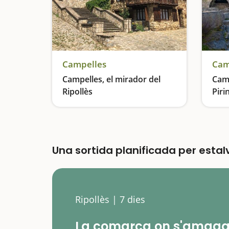
Campelles
Cam
Campelles, el mirador del
Camp
Ripollès
Piri
Una escapada amb calma
Resp
Una sortida planificada per esta
Ripollès | 7 dies
La comarca on s'amag