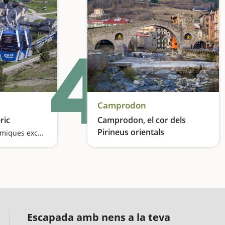
4
Camprodon
ric
Camprodon, el cor dels
Pirineus orientals
Unes vistes panoràmiques excepcionals
Respira aire pur
Escapada amb nens a la teva