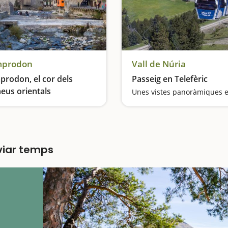
prodon
Vall de Núria
rodon, el cor dels
Passeig en Telefèric
neus orientals
ira aire pur
lviar temps
a