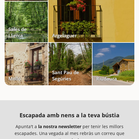
Sales de
Llierca
Argelaguer
Sant Pau de
Molló
Segúries
Riudaura
Escapada amb nens a la teva bústia
Apunta't a
la nostra newsletter
per tenir les millors
escapades. Una vegada al mes rebràs un correu que