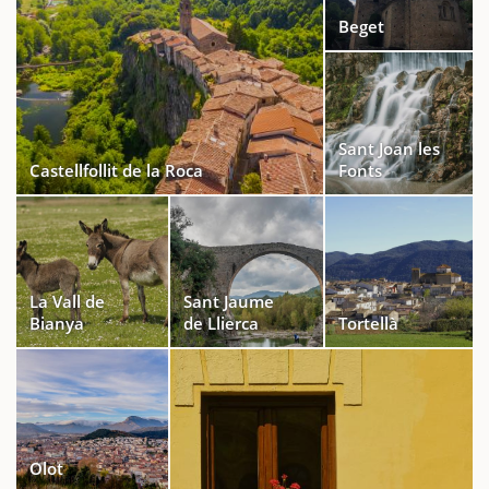
Beget
Sant Joan les
Castellfollit de la Roca
Fonts
La Vall de
Sant Jaume
Bianya
de Llierca
Tortellà
Olot