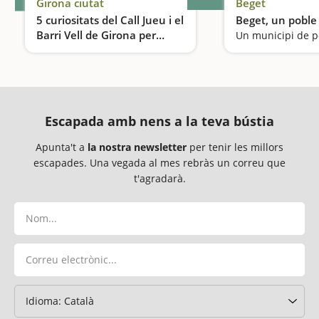
Girona ciutat
Beget
5 curiositats del Call Jueu i el
Beget, un pobl
Barri Vell de Girona per
Un municipi de 
descobrir en família
Ens divertim en un laberint de carrers amb molta història
Escapada amb nens a la teva bústia
Apunta't a
la nostra newsletter
per tenir les millors
escapades. Una vegada al mes rebràs un correu que
t'agradarà.