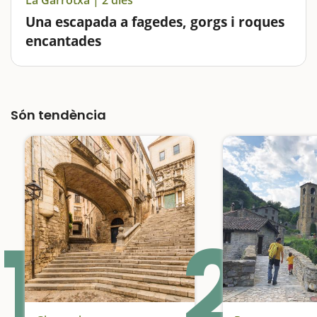
Una escapada a fagedes, gorgs i roques
encantades
La Garrotxa és un destí ideal per incentivar els nens a
admirar i estimar la muntanya. L'escapada estrella és,
sens dubte, gaudir d'una passejada per la Fageda d'en
Són tendència
Jordà, un paisatge espectacular sobretot a la…
1
2