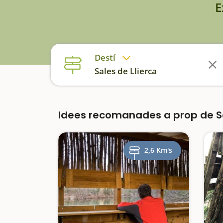
E
Destí
Sales de Llierca
Idees recomanades a prop de Sa
2,6 Km's