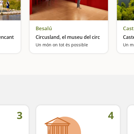
Besalú
Cast
encant
Circusland, el museu del circ
Caste
Un món on tot és possible
Un mi
3
4