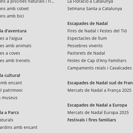
ns a piscines naturals i rius
La Floració a Catalunya
ons amb cotxet
Setmana Santa a Catalunya
ons amb bici
Escapades de Nadal
a d'aventura
Fires de Nadal i Festes del Tió
es a l'aigua
Espectacles de llum
res amb animals
Pessebres vivents
es a coves
Pastorets de Nadal
es amb trenets
Festes de Cap d'Any Familiars
Campaments reials i Cavalcades
a cultural
 amb encant
Escapades de Nadal sud de Fran
al patrimoni
Mercats de Nadal a França 2025
 a museus
Escapades de Nadal a Europa
a a Parcs
Mercats de Nadal Europa 2025
aturals
Festivals i fires familiars
 jardins amb encant