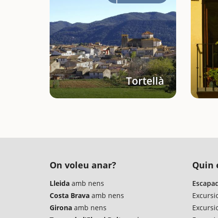
Tortellà
On voleu anar?
Quin é
Lleida
amb nens
Escapad
Costa Brava
amb nens
Excursi
Girona
amb nens
Excursi