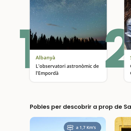
1
2
Albanyà
L'observatori astronòmic de
l'Empordà
Les estrelles a l'abast
Pobles per descobrir a prop de Sa
a 1,7 Km's