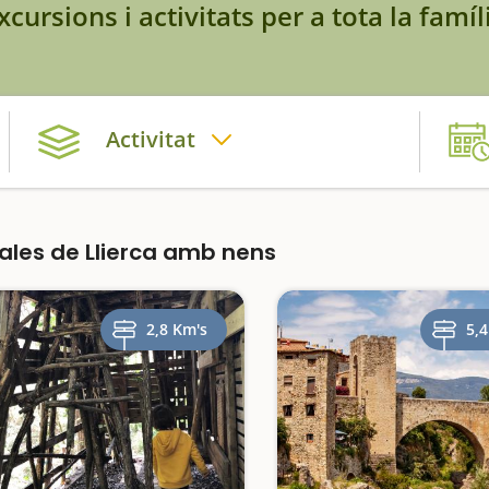
xcursions i activitats per a tota la famíl
Activitat
les de Llierca amb nens
2,8 Km's
5,4