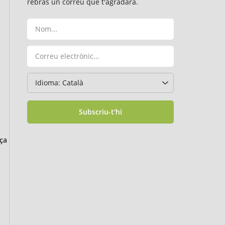
rebràs un correu que t'agradarà.
Subscriu-t'hi
ça