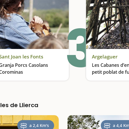
3
Sant Joan les Fonts
Argelaguer
Granja Porcs Casolans
Les Cabanes d’en 
Corominas
petit poblat de f
Viistes guiades i tastet d'embotits
les de Llierca
a 2,4 Km's
a 4,4 Km