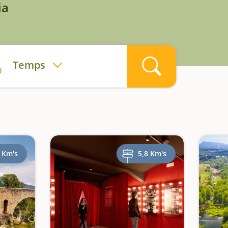
ia
Temps
 Km's
5,8 Km's