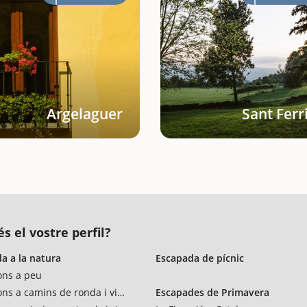
Argelaguer
Sant Ferr
s el vostre perfil?
a a la natura
Escapada de pícnic
ons a peu
ons a camins de ronda i vies verdes
Escapades de Primavera