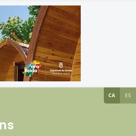
CA
ES
ens