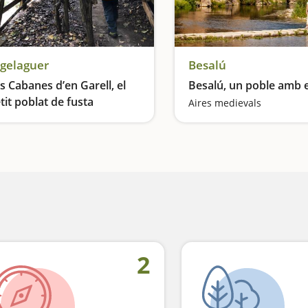
gelaguer
Besalú
s Cabanes d’en Garell, el
Besalú, un poble amb 
tit poblat de fusta
Aires medievals
Una escapada per fer volar la imaginació
2