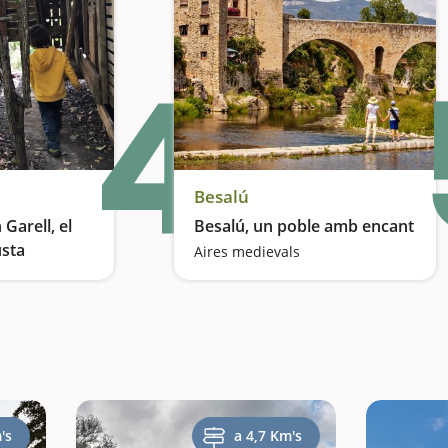
4
Besalú
Garell, el
Besalú, un poble amb encant
usta
Aires medievals
Una escapada per fer volar la imaginació
's
a 4,7 Km's