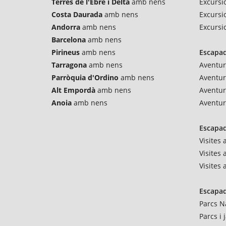
Terres de l'Ebre i Delta
amb nens
Excursio
Costa Daurada
amb nens
Excursi
Andorra
amb nens
Excursi
Barcelona
amb nens
Pirineus
amb nens
Escapad
Tarragona
amb nens
Aventur
Parròquia d'Ordino
amb nens
Aventu
Alt Empordà
amb nens
Aventur
Anoia
amb nens
Aventur
Escapad
Visites
Visites 
Visites
Escapad
Parcs N
Parcs i