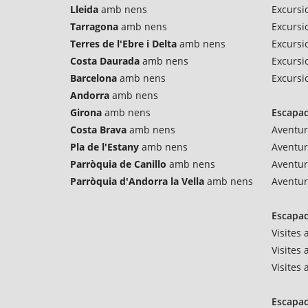
Lleida
amb nens
Excursi
Tarragona
amb nens
Excursi
Terres de l'Ebre i Delta
amb nens
Excursio
Costa Daurada
amb nens
Excursi
Barcelona
amb nens
Excursi
Andorra
amb nens
Girona
amb nens
Escapad
Costa Brava
amb nens
Aventur
Pla de l'Estany
amb nens
Aventu
Parròquia de Canillo
amb nens
Aventur
Parròquia d'Andorra la Vella
amb nens
Aventur
Escapad
Visites
Visites 
Visites
Escapad