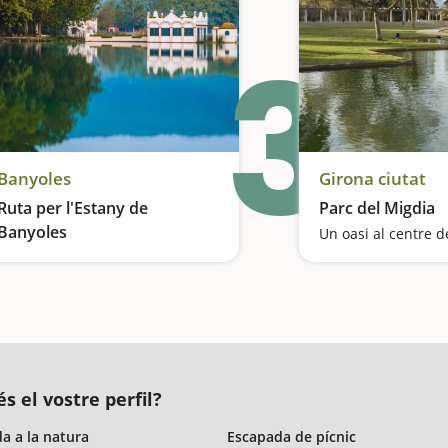
3
Banyoles
Girona ciutat
Ruta per l'Estany de
Parc del Migdia
Banyoles
Un oasi al centre de
Imiteu els banyolins en aquest recorregut, molt popular a la comarca, que us portarà a descobrir els molts encants de l'Estany
s el vostre perfil?
a a la natura
Escapada de pícnic