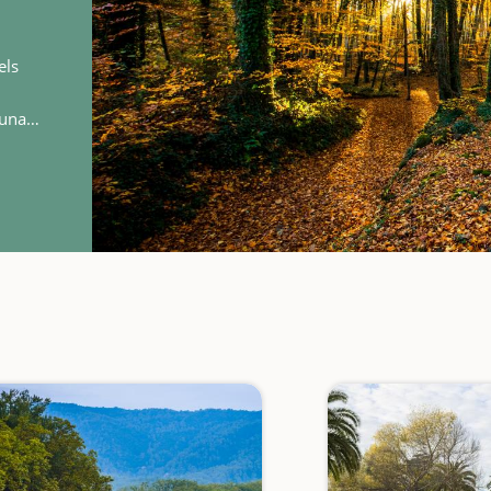
els
'una
atge