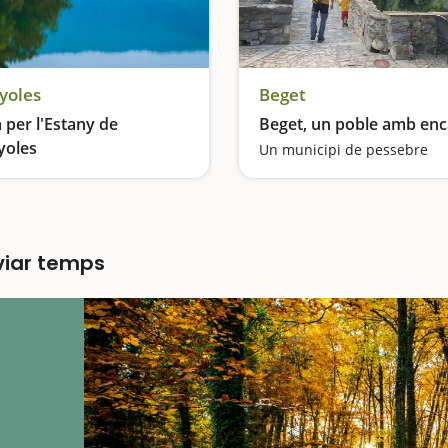
yoles
Beget
 per l'Estany de
Beget, un poble amb enc
yoles
Un municipi de pessebre
Imiteu els banyolins en aquest recorregut, molt popular a la comarca, que us portarà a descobrir els molts encants de l'Estany
lviar temps