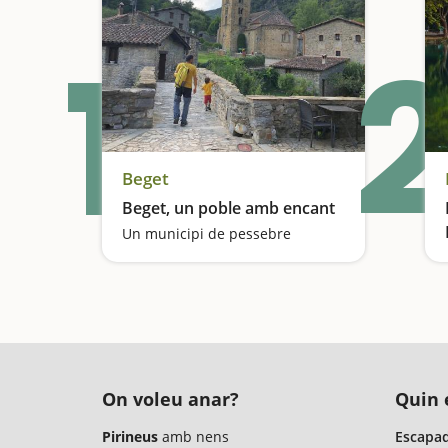
1
2
Beget
Beget, un poble amb encant
Un municipi de pessebre
On voleu anar?
Quin é
Pirineus
amb nens
Escapad