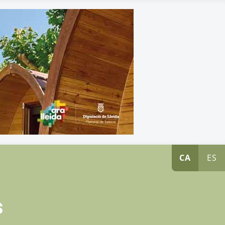
CA
ES
s