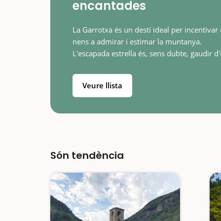
encantades
La Garrotxa és un destí ideal per incentivar 
nens a admirar i estimar la muntanya.
L'escapada estrella és, sens dubte, gaudir d
passejada per la Fageda d'en Jordà, un pais
espectacular sobretot a la…
Veure llista
Són tendència