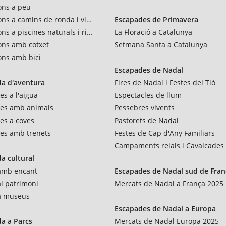
ons a peu
ons a camins de ronda i vies verdes
Escapades de Primavera
ns a piscines naturals i rius
La Floració a Catalunya
ons amb cotxet
Setmana Santa a Catalunya
ons amb bici
Escapades de Nadal
a d'aventura
Fires de Nadal i Festes del Tió
es a l'aigua
Espectacles de llum
res amb animals
Pessebres vivents
es a coves
Pastorets de Nadal
es amb trenets
Festes de Cap d'Any Familiars
Campaments reials i Cavalcades
a cultural
 amb encant
Escapades de Nadal sud de Fran
al patrimoni
Mercats de Nadal a França 2025
 a museus
Escapades de Nadal a Europa
a a Parcs
Mercats de Nadal Europa 2025