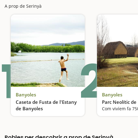
A prop de Serinyà
1
2
Banyoles
Banyoles
Caseta de Fusta de l'Estany
Parc Neolític de
de Banyoles
El bany més popular
Pobles per descobrir a prop de Serinyà