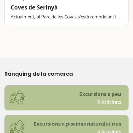
Coves de Serinyà
Actualment, al Parc de les Coves s'està remodelant i
s'hi duen a terme les obres de condicionament, per a
convertir-lo en un centre d'interpretació. Està tancat.
La visita a les Coves de Serinyà us permetrà…
Rànquing de la comarca
Excursions a peu
8 Activitats
Excursions a piscines naturals i rius
4 Activitats