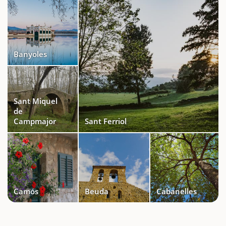
Banyoles
Sant Miquel
de
Campmajor
Sant Ferriol
Camós
Beuda
Cabanelles