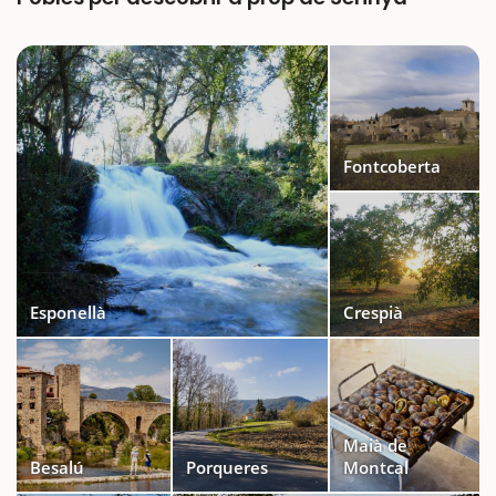
Fontcoberta
Esponellà
Crespià
Maià de
Besalú
Porqueres
Montcal