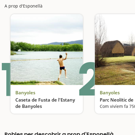
A prop d'Esponellà
1
2
Banyoles
Banyoles
Caseta de Fusta de l'Estany
Parc Neolític de
de Banyoles
El bany més popular
Pobles per descobrir a prop d'Esponellà