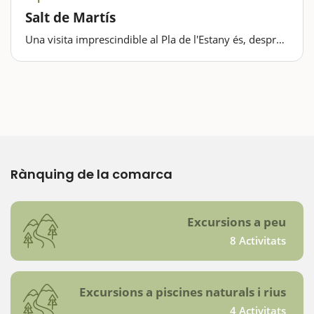
Salt de Martís
Una visita imprescindible al Pla de l'Estany és, després
de les èpoques de pluja, aquest gran saltant entre
vegetació frondosa. El Salt de Martís és una cascada
espectacular, de visita molt recomanable,…
Rànquing de la comarca
Excursions a peu
8 Activitats
Excursions a piscines naturals i rius
4 Activitats