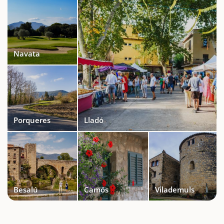
Navata
Porqueres
Lladó
Besalú
Camós
Vilademuls