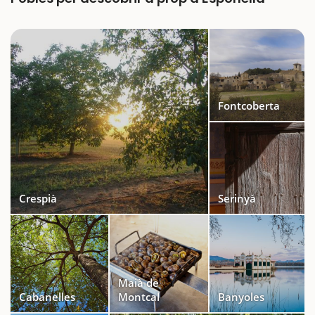
Fontcoberta
Crespià
Serinyà
Maià de
Cabanelles
Montcal
Banyoles