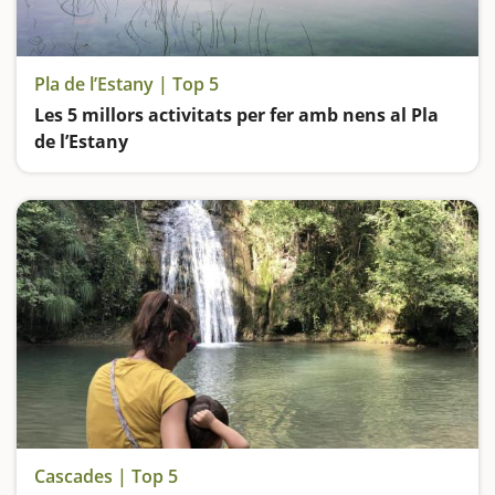
Pla de l’Estany | Top 5
Les 5 millors activitats per fer amb nens al Pla
de l’Estany
Descobrim com vivien les famílies del neolític, ens passegem per l'Estany de Banyoles i visitem un museu eròtic a l'aire lliure
Cascades | Top 5