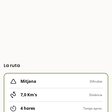
La ruta
Mitjana
Dificultat
7,0 Km's
Distància
4 hores
Temps aprox.