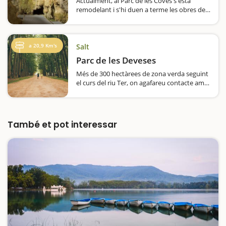
Actualment, al Parc de les Coves s'està
remodelant i s'hi duen a terme les obres de
condicionament, per a convertir-lo en un
centre d'interpretació. Està tancat. La visita a
les Coves de Serinyà us permetrà…
a 20,9 Km's
Salt
Parc de les Deveses
Més de 300 hectàrees de zona verda seguint
el curs del riu Ter, on agafareu contacte amb
la natura i podreu fer els itineraris que més
us encaixin. Depenent de l'època de l'any en
que el visiteu trobareu un parc diferent.
Això, sí, sempre…
També et pot interessar