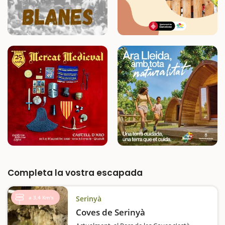
Completa la vostra escapada
a 3,4 Km's
Serinyà
Coves de Serinyà