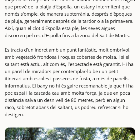
que prové de la platja d'Espolla, un estany intermitent que
només s'omple, de manera subterrània, després d'èpoques
de pluja, generalment després de la tardor o a la primavera.
Així, quan el clot d'Espolla està ple, les seves aigües
discorren pel rec d'Espolla fins a la zona del Salt de Martís.
Es tracta d'un indret amb un punt fantàstic, molt ombrívol,
amb vegetació frondosa i roques cobertes de molsa. I si el
saltant està actiu, alt com és, l'espectacle està garantit. Hi ha
un parell de miradors per contemplar-lo bé i un petit
itinerari amb escales i passeres de fusta, a més de panells
informatius. El bany no hi és gaire recomanable ja que hi ha
poc espai i la cascada cau amb molta força, ja que en poca
distància salva un desnivell de 80 metres, però en algun
racó, sobretot abans del saltant, us podreu refrescar si ho
desitgeu.