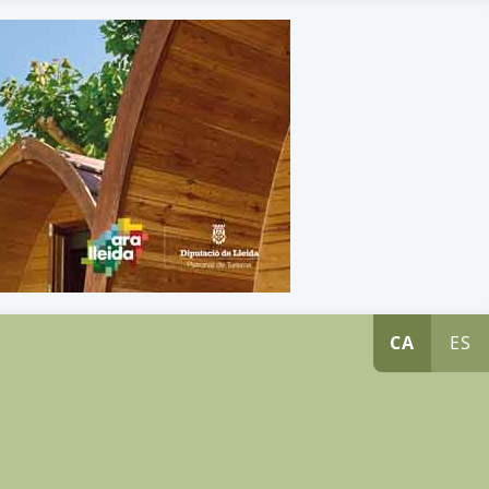
CA
ES