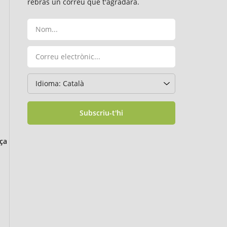
rebràs un correu que t'agradarà.
Subscriu-t'hi
ça