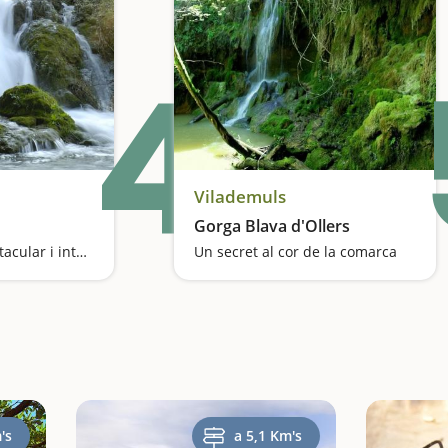
4
Vilademuls
Gorga Blava d'Ollers
Una cascada espectacular i intermitent
Un secret al cor de la comarca
's
a 5,1 Km's