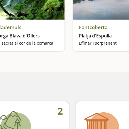
lademuls
Fontcoberta
rga Blava d'Ollers
Platja d'Espolla
 secret al cor de la comarca
Efímer i sorprenent
2