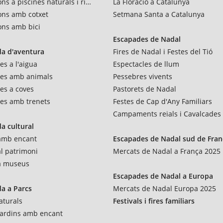
ns a piscines naturals i rius
La Floració a Catalunya
ons amb cotxet
Setmana Santa a Catalunya
ons amb bici
Escapades de Nadal
a d'aventura
Fires de Nadal i Festes del Tió
es a l'aigua
Espectacles de llum
res amb animals
Pessebres vivents
es a coves
Pastorets de Nadal
es amb trenets
Festes de Cap d'Any Familiars
Campaments reials i Cavalcades
a cultural
 amb encant
Escapades de Nadal sud de Fran
al patrimoni
Mercats de Nadal a França 2025
 a museus
Escapades de Nadal a Europa
a a Parcs
Mercats de Nadal Europa 2025
aturals
Festivals i fires familiars
 jardins amb encant