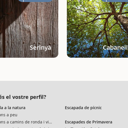
Serinyà
Cabanell
s el vostre perfil?
a a la natura
Escapada de pícnic
ons a peu
ons a camins de ronda i vies verdes
Escapades de Primavera