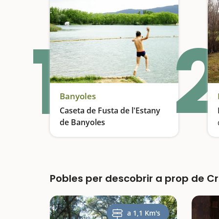
1
2
Banyoles
Caseta de Fusta de l'Estany
de Banyoles
El bany més popular
Pobles per descobrir a prop de C
a 1,1 Km's