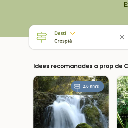
E
Destí
Crespià
Idees recomanades a prop de 
2,0 Km's