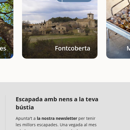
es
Fontcoberta
M
Escapada amb nens a la teva
bústia
Apunta't a
la nostra newsletter
per tenir
les millors escapades. Una vegada al mes