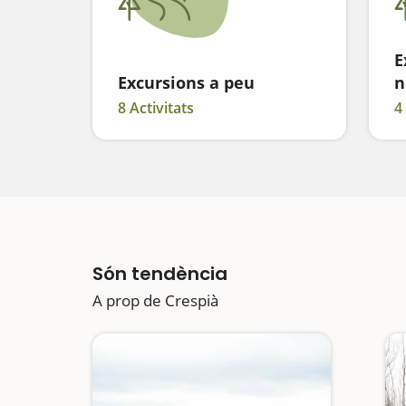
E
Excursions a peu
n
8 Activitats
4
Són tendència
A prop de Crespià