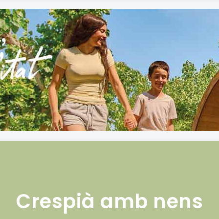
Crespià amb nens