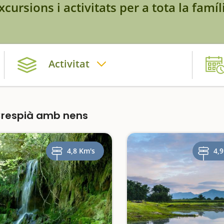
xcursions i activitats per a tota la famíl
Activitat
Crespià amb nens
4,8 Km's
4,9