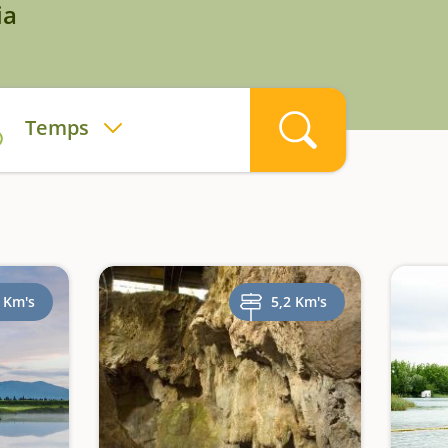
ia
Temps
 Km's
5,2 Km's