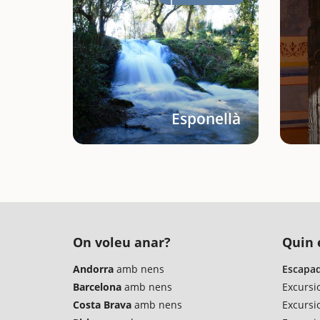
Esponellà
On voleu anar?
Quin é
Andorra
amb nens
Escapad
Barcelona
amb nens
Excursi
Costa Brava
amb nens
Excursi