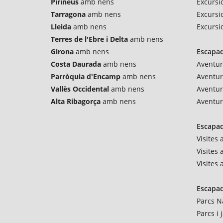
Pirineus
amb nens
Excursio
Tarragona
amb nens
Excursi
Lleida
amb nens
Excursi
Terres de l'Ebre i Delta
amb nens
Girona
amb nens
Escapad
Costa Daurada
amb nens
Aventur
Parròquia d'Encamp
amb nens
Aventu
Vallès Occidental
amb nens
Aventur
Alta Ribagorça
amb nens
Aventur
Escapad
Visites
Visites 
Visites
Escapad
Parcs N
Parcs i