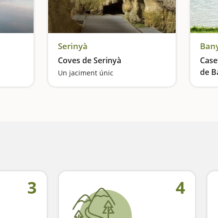
Serinyà
Bany
Coves de Serinyà
Case
de B
Un jaciment únic
El ba
3
4