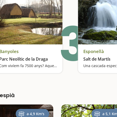
3
Banyoles
Esponellà
Parc Neolític de la Draga
Salt de Martís
Com vivíem fa 7500 anys? Aquesta visita us permetrà entrar a diferents cabanes
respià
a 4,9 Km's
a 5,1 Km