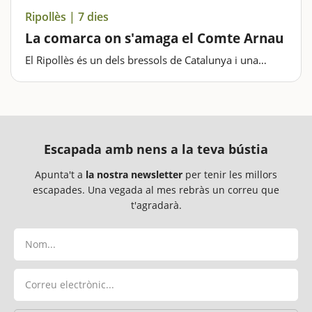
Ripollès | 7 dies
La comarca on s'amaga el Comte Arnau
El Ripollès és un dels bressols de Catalunya i una
comarca ideal per iniciar-se en les excursions i el
senderisme familiar. La muntanyosa orografia de la
comarca ofereix un espai ideal per a la pràctica de
diverses…
Escapada amb nens a la teva bústia
Apunta't a
la nostra newsletter
per tenir les millors
escapades. Una vegada al mes rebràs un correu que
t'agradarà.