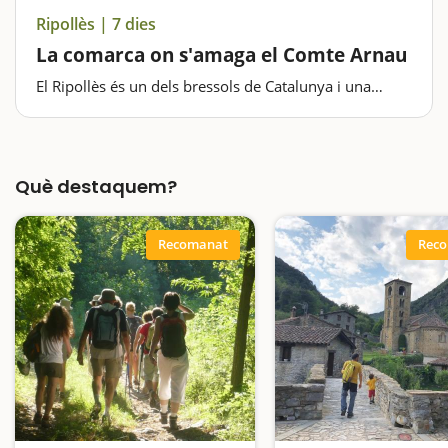
Ripollès | 7 dies
La comarca on s'amaga el Comte Arnau
El Ripollès és un dels bressols de Catalunya i una
comarca ideal per iniciar-se en les excursions i el
senderisme familiar. La muntanyosa orografia de la
comarca ofereix un espai ideal per a la pràctica de
diverses…
Què destaquem?
Recomanat
Rec