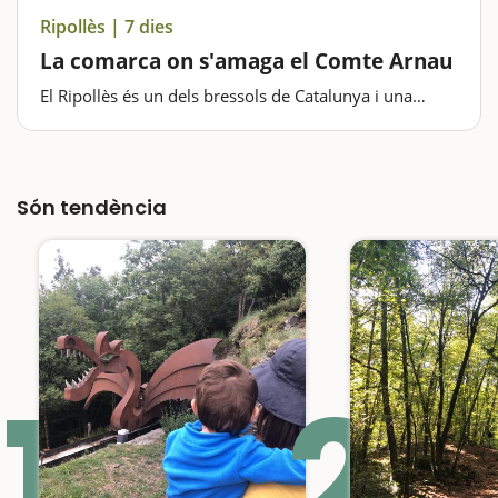
Ripollès | 7 dies
La comarca on s'amaga el Comte Arnau
El Ripollès és un dels bressols de Catalunya i una
comarca ideal per iniciar-se en les excursions i el
senderisme familiar. La muntanyosa orografia de la
comarca ofereix un espai ideal per a la pràctica de
diverses…
Són tendència
1
2