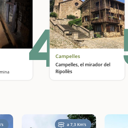
4
Campelles
Campelles, el mirador del
Ripollès
 mina
Una escapada amb calma
's
a 7,3 Km's