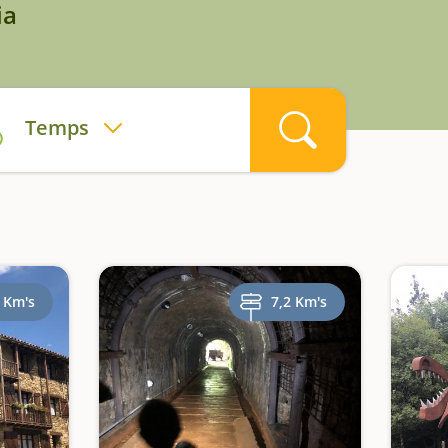
ia
Temps
 Km's
7,2 Km's