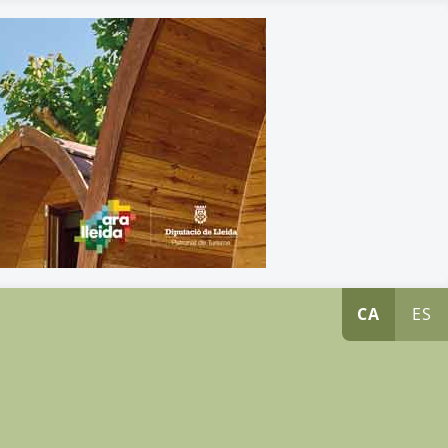
CA
ES