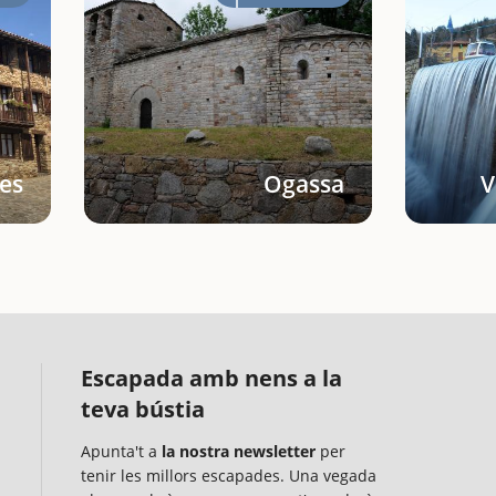
es
Ogassa
V
Escapada amb nens a la
teva bústia
Apunta't a
la nostra newsletter
per
tenir les millors escapades. Una vegada