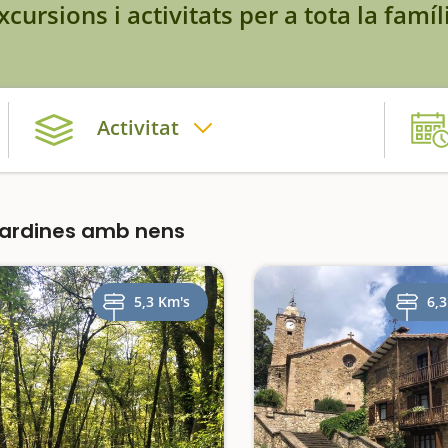
xcursions i activitats per a tota la famíl
Activitat
Pardines amb nens
5,3 Km's
6,3