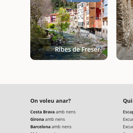
Ribes de Freser
On voleu anar?
Qui
Costa Brava
amb nens
Esca
Girona
amb nens
Excu
Barcelona
amb nens
Excu