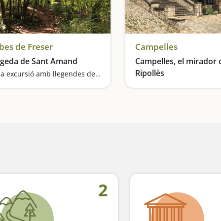
bes de Freser
Campelles
geda de Sant Amand
Campelles, el mirador 
Ripollès
Una excursió amb llegendes del Comte Arnau
Una escapada amb calma
2