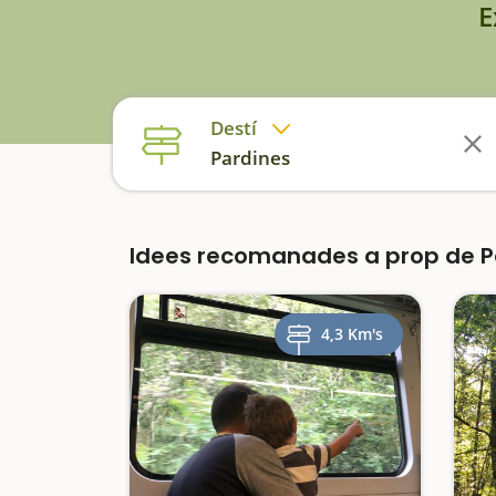
E
Destí
Pardines
Idees recomanades a prop de 
4,3 Km's