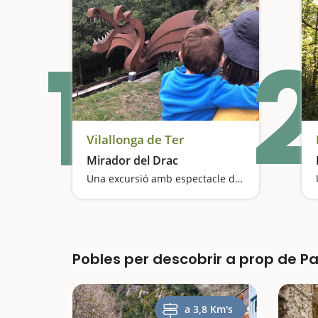
1
2
Vilallonga de Ter
Mirador del Drac
Una excursió amb espectacle de llum i so
Pobles per descobrir a prop de P
a 3,8 Km's