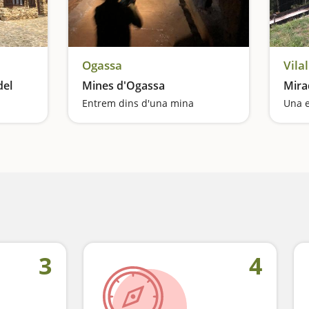
Ogassa
Vila
del
Mines d'Ogassa
Mira
Entrem dins d'una mina
3
4