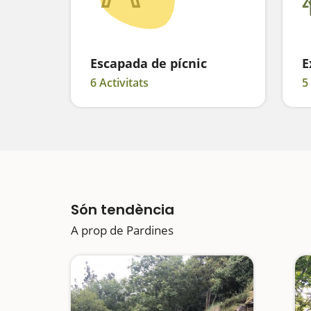
Escapada de pícnic
E
6 Activitats
5
Són tendència
A prop de Pardines