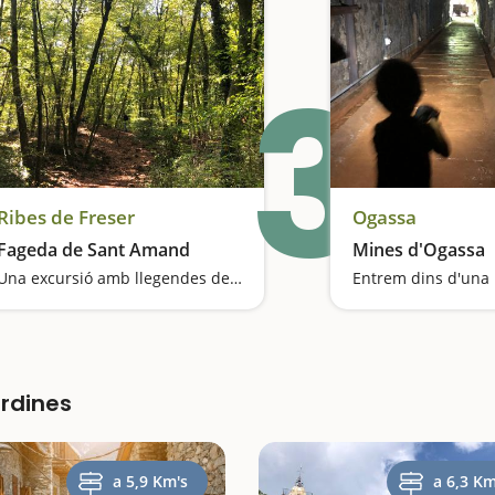
3
Ribes de Freser
Ogassa
Fageda de Sant Amand
Mines d'Ogassa
Una excursió amb llegendes del Comte Arnau
Entrem dins d'una
ardines
a 5,9 Km's
a 6,3 Km