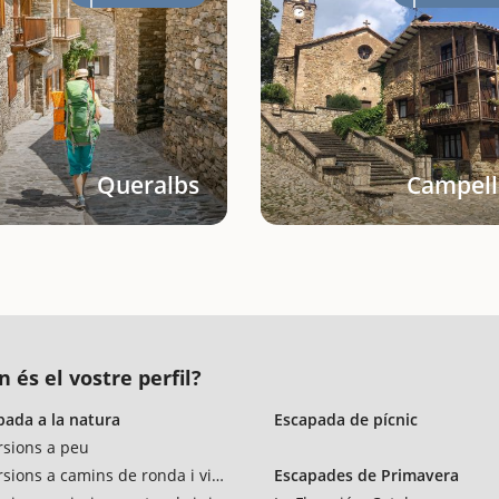
Queralbs
Campell
n és el vostre perfil?
pada a la natura
Escapada de pícnic
rsions a peu
rsions a camins de ronda i vies verdes
Escapades de Primavera