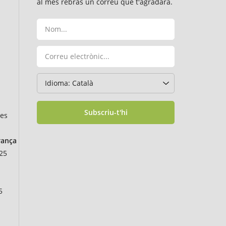
al mes rebràs un correu que t'agradarà.
Subscriu-t'hi
des
rança
25
5