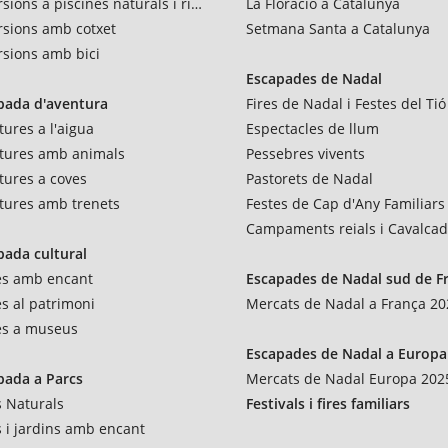
sions a piscines naturals i rius
La Floració a Catalunya
rsions amb cotxet
Setmana Santa a Catalunya
rsions amb bici
Escapades de Nadal
pada d'aventura
Fires de Nadal i Festes del Tió
ures a l'aigua
Espectacles de llum
tures amb animals
Pessebres vivents
tures a coves
Pastorets de Nadal
tures amb trenets
Festes de Cap d'Any Familiars
Campaments reials i Cavalca
pada cultural
tes amb encant
Escapades de Nadal sud de F
es al patrimoni
Mercats de Nadal a França 20
tes a museus
Escapades de Nadal a Europa
pada a Parcs
Mercats de Nadal Europa 202
s Naturals
Festivals i fires familiars
s i jardins amb encant