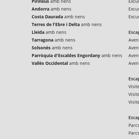
Pirineus
amb nens
Excur
Andorra
amb nens
Excu
Costa Daurada
amb nens
Excu
Terres de l'Ebre i Delta
amb nens
Lleida
amb nens
Esca
Tarragona
amb nens
Avent
Solsonès
amb nens
Aven
Parròquia d'Escaldes Engordany
amb nens
Aven
Vallès Occidental
amb nens
Aven
Esca
Visi
Visit
Visi
Esca
Parc
Parc