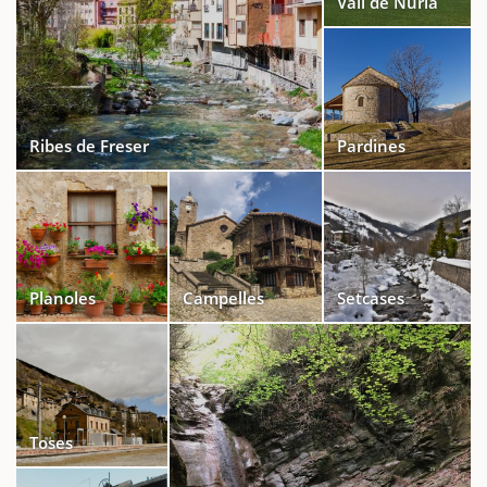
Vall de Núria
Ribes de Freser
Pardines
Planoles
Campelles
Setcases
Toses