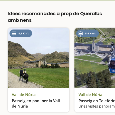
Idees recomanades a prop de Queralbs
amb nens
5,6 Km's
5,6 Km's
Vall de Núria
Vall de Núria
Passeig en poni per la Vall
Passeig en Telefèric
de Núria
Gaudeix de la natura i dels animals