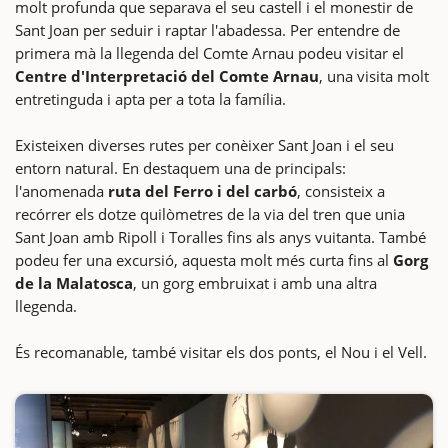
molt profunda que separava el seu castell i el monestir de
Sant Joan per seduir i raptar l'abadessa. Per entendre de
primera mà la llegenda del Comte Arnau podeu visitar el
Centre d'Interpretació del Comte Arnau
, una visita molt
entretinguda i apta per a tota la família.
Existeixen diverses rutes per conèixer Sant Joan i el seu
entorn natural. En destaquem una de principals:
l'anomenada
ruta del Ferro i del carbó
, consisteix a
recórrer els dotze quilòmetres de la via del tren que unia
Sant Joan amb Ripoll i Toralles fins als anys vuitanta. També
podeu fer una excursió, aquesta molt més curta fins al
Gorg
de la Malatosca
, un gorg embruixat i amb una altra
llegenda.
És recomanable, també visitar els dos ponts, el Nou i el Vell.