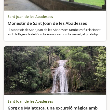
Sant Joan de les Abadesses
Monestir de Sant Joan de les Abadesses
El Monestir de Sant Joan de les Abadesses també està relacionat
amb la llegenda del Comte Arnau, un comte maleït, el prototip
del mal senyor medieval i del mal pagador.Hi una versió de
llegenda explica que el Comte Arnau tenia un passadís secret…
Sant Joan de les Abadesses
Gorg de Malatosca, una excursió màgica amb