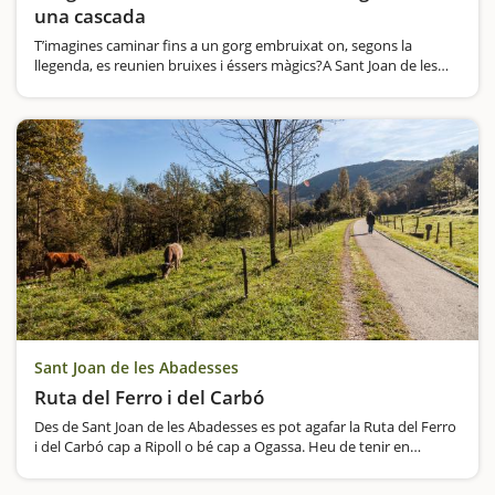
una cascada
T’imagines caminar fins a un gorg embruixat on, segons la
llegenda, es reunien bruixes i éssers màgics?A Sant Joan de les
Abadesses trobaràs el Gorg de Malatosca, també conegut com el
Gorg de les Bruixes, un indret ple…
Sant Joan de les Abadesses
Ruta del Ferro i del Carbó
Des de Sant Joan de les Abadesses es pot agafar la Ruta del Ferro
i del Carbó cap a Ripoll o bé cap a Ogassa. Heu de tenir en
compte que si aneu en direcció Ripoll, la ruta fa una certa
baixada; en canvi si des de Sant Joan de les Abadesses aneu en…