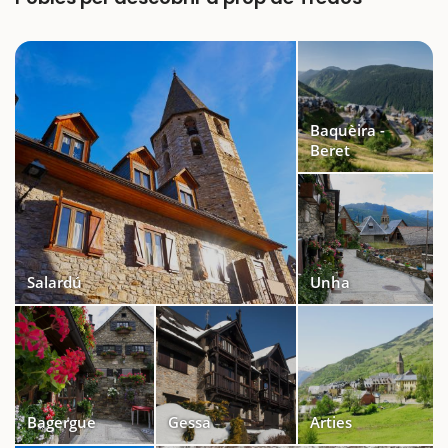
Baquèira -
Beret
Salardú
Unha
Bagergue
Gessa
Arties