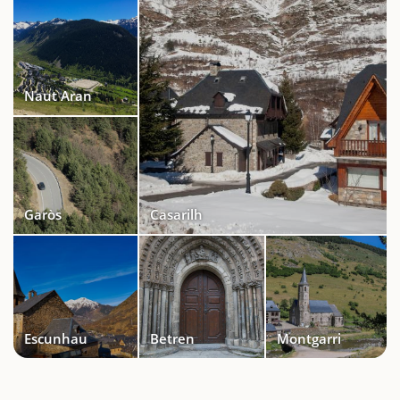
Naut Aran
Garòs
Casarilh
Escunhau
Betren
Montgarri