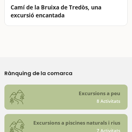
Camí de la Bruixa de Tredòs, una
excursió encantada
Endinsa’t en un bosc encantat ple de misteri i
llegendes al Camí de la Bruixa de Tredòs, a la Vall
d’Aran. Aquesta ruta màgica és perfecta per fer amb
nens i descobrir històries fascinants sobre les
bruixes…
Rànquing de la comarca
Excursions a peu
8 Activitats
Excursions a piscines naturals i rius
7 Activitats