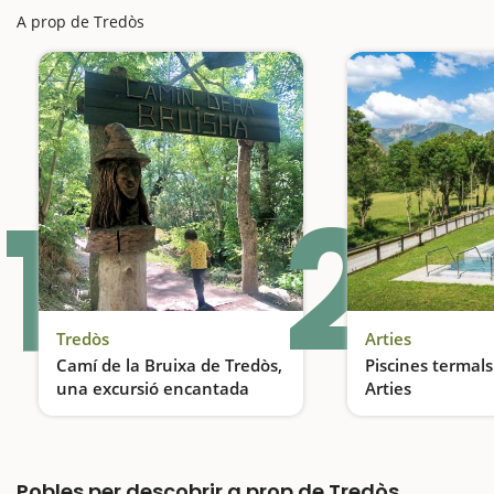
A prop de Tredòs
1
2
Tredòs
Arties
Camí de la Bruixa de Tredòs,
Piscines termals
una excursió encantada
Arties
Una excursió ideal per fer amb nens
Pobles per descobrir a prop de Tredòs