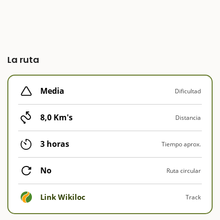
La ruta
Media
Dificultad
8,0 Km's
Distancia
3 horas
Tiempo aprox.
No
Ruta circular
Link Wikiloc
Track