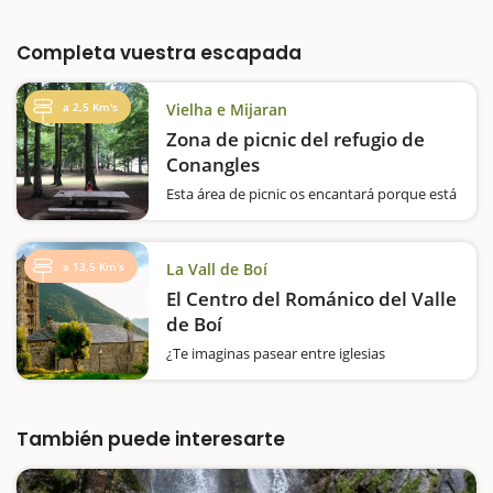
Completa vuestra escapada
a 2,5 Km's
Vielha e Mijaran
Zona de picnic del refugio de
Conangles
Esta área de picnic os encantará porque está
integrada dentro del bosque, en medio de
un paraje fantástico, donde no sólo podréis
hacer parada para el almuerzo, sino para
a 13,5 Km's
La Vall de Boí
pasar un largo rato en un entorno…
El Centro del Románico del Valle
de Boí
¿Te imaginas pasear entre iglesias
medievales y descubrir cómo se vivía hace
mil años? El Centro del Románico del Valle
de Boí, situado en Erill la Vall, es la puerta de
entrada al conjunto románico del…
También puede interesarte