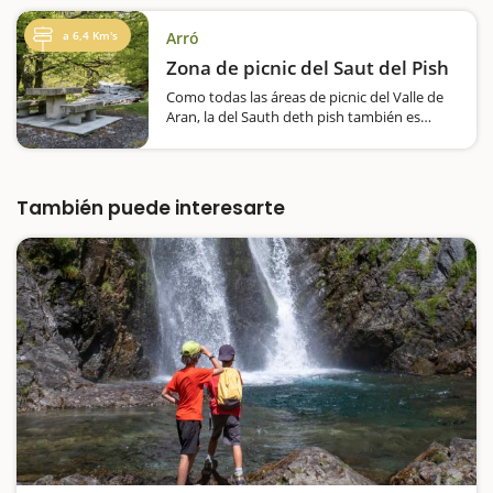
el bosque de Carlac. Este hayedo contiene
un sendero circular y una de las rutas más
a 6,4 Km's
Arró
bonitas del mundo senderista. Es una
excursión preciosa, ideal para hacer en…
Zona de picnic del Saut del Pish
Como todas las áreas de picnic del Valle de
Aran, la del Sauth deth pish también es
sensacional, está ubicada en un paraje
sensacional y resultará un lugar ideal para
descansar y coger fuerzas, y donde los
niños…
También puede interesarte