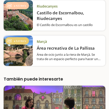
a 4,5 Km's
Riudecanyes
Castillo de Escornalbou,
Riudecanyes
El Castillo de Escornalbou es un castillo
singular, tanto por su construcción y el color
rojizo de sus piedras, como por el lugar
donde se encuentra, enclavado en la colina
a 5,0 Km's
Marçà
de Escornalbou. Desde aquí tendréis unas
vistas estratégicas hacia el Camp…
Área recreativa de La Pallissa
Área de ocio junto a la riera de Marçà. Se
trata de un espacio perfecto para hacer una
parada y comer allí de pícnic, aunque esta
zona está un poco dejada. Dispone de 6
mesas, una fuente, papeleras y sombra.
Junto…
También puede interesarte