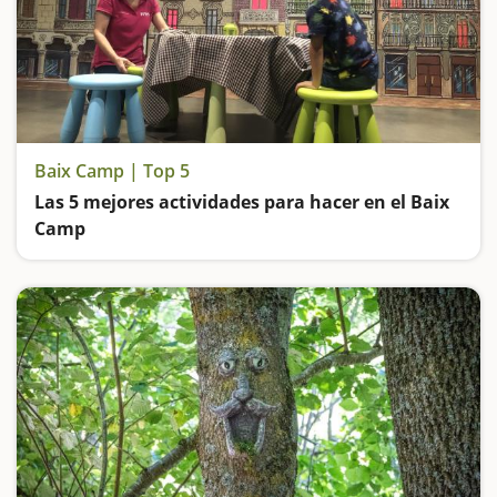
Baix Camp | Top 5
Las 5 mejores actividades para hacer en el Baix
Camp
Entramos en el Bosque de las Brujas, subimos en un trenecito de miniatura, visitamos el Centre Gaudí de Reus y vamos de excursión hasta una de las pozas más espectaculares de Catalunya