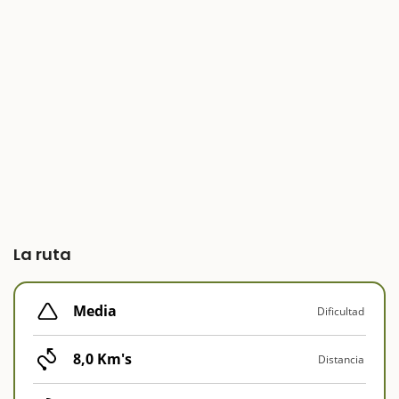
La ruta
Media
Dificultad
8,0 Km's
Distancia