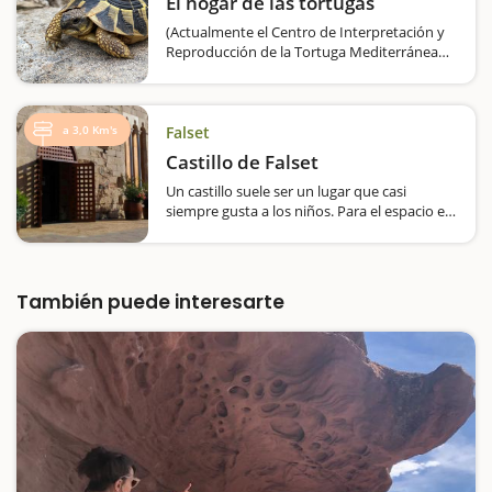
El hogar de las tortugas
(Actualmente el Centro de Interpretación y
Reproducción de la Tortuga Mediterránea
está cerrado) Si os gustan las tortugas o
sentís curiosidad por este anfibio tan
tranquilo, en Marçà hay un lugar…
a 3,0 Km's
Falset
Castillo de Falset
Un castillo suele ser un lugar que casi
siempre gusta a los niños. Para el espacio en
sí, por su ambientación, por la historia que
esconde, y sobre todo por cómo se explican.
Aunque no destaca en exceso desde el
exterior,…
También puede interesarte