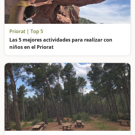
Priorat | Top 5
Las 5 mejores actividades para realizar con
niños en el Priorat
Nos quedamos maravillados en Siurana, descubrimos cómo era la vida en la Cartuja de Escaladei, jugamos a ver formas caprichosas en la ermita de San Gregorio de Falset, nos adentramos en el corazón del Montsant desde Ulldemolins y exploramos una cueva en M