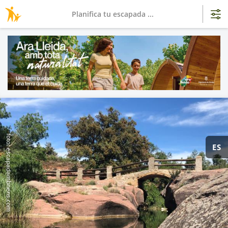
Planifica tu escapada ...
foto: escapadambnens.com
ES