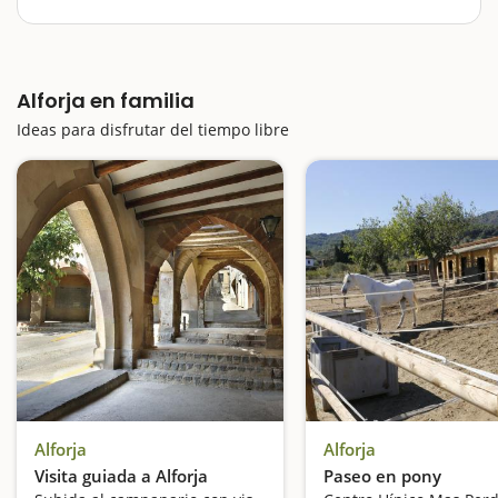
poblaron y significa espléndida panorámica. Aquí, el
nombre sí hace la cosa, y ya nos indica de manera
clara todo lo que nos espera en Alforja: unas vistas
espectaculares que podremos…
Alforja en familia
Ideas para disfrutar del tiempo libre
Alforja
Alforja
Visita guiada a Alforja
Paseo en pony