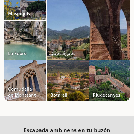
Maspujols
La Febró
Duesaigües
Cornudella
de Montsant
Botarell
Riudecanyes
Escapada amb nens en tu buzón