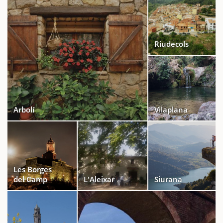
Riudecols
Arbolí
Vilaplana
Les Borges
del Camp
L'Aleixar
Siurana