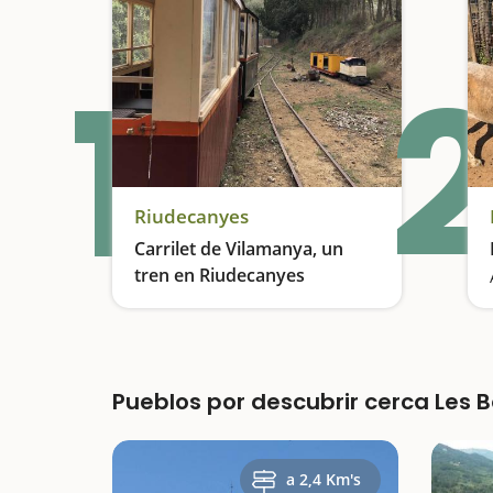
1
2
Riudecanyes
Carrilet de Vilamanya, un
tren en Riudecanyes
Un tren en medio de la naturaleza
Pueblos por descubrir cerca Les
a 2,4 Km's