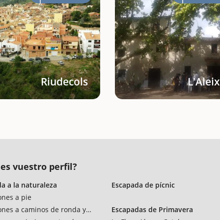
Riudecols
L'Alei
es vuestro perfil?
a a la naturaleza
Escapada de pícnic
ones a pie
ones a caminos de ronda y vías verdes
Escapadas de Primavera