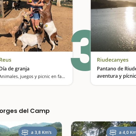
3
Reus
Riudecanyes
Día de granja
Pantano de Riud
aventura y pícni
Animales, juegos y picnic en familia
 Borges del Camp
a 3,8 Km's
a 4,0 Km