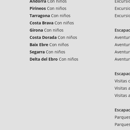
Andorra
Con niños
Excursi
Pirineos
Con niños
Excursi
Tarragona
Con niños
Excursi
Costa Brava
Con niños
Girona
Con niños
Escapa
Costa Dorada
Con niños
Aventur
Baix Ebre
Con niños
Aventur
Segarra
Con niños
Aventur
Delta del Ebro
Con niños
Aventur
Escapad
Visitas
Visitas 
Visitas
Escapa
Parques
Parques