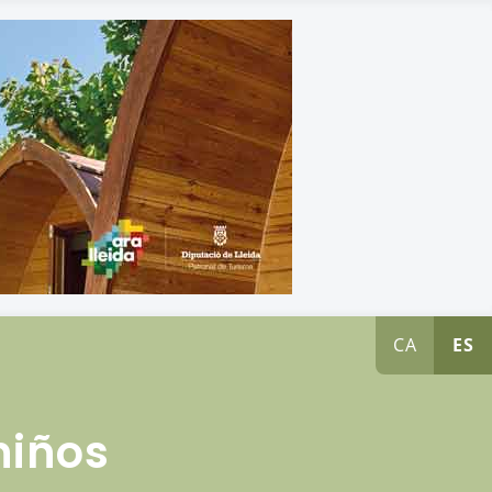
CA
ES
niños