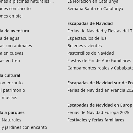
ones a piscinas naturales y rios
La Floración en Catalunya
ones con carrito
Semana Santa en Catalunya
ones en bici
Escapadas de Navidad
da de aventura
Ferias de Navidad y Fiestas del T
a de agua
Espectáculos de luz
as con animales
Belenes vivientes
a en cuevas
Pastorcillos de Navidad
as en tren
Fiestas de Fin de Año Familiares
Campamentos reales y Cabalgat
a cultural
 con encanto
Escapadas de Navidad sur de Fr
al patrimonio
Ferias de Navidad en Francia 20
 a museos
Escapadas de Navidad en Europ
da a parques
Ferias de Navidad Europa 2025
 Naturales
Festivales y ferias familiares
 y jardines con encanto