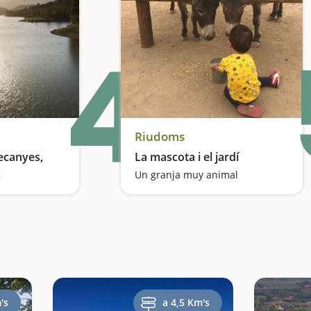
4
Riudoms
ecanyes,
La mascota i el jardí
c
Un granja muy animal
Un pantano con vistas al mar y zona de picnic
's
a 4,5 Km's