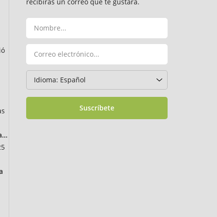
recibirás un correo que te gustará.
ió
Suscríbete
as
ancia
25
a