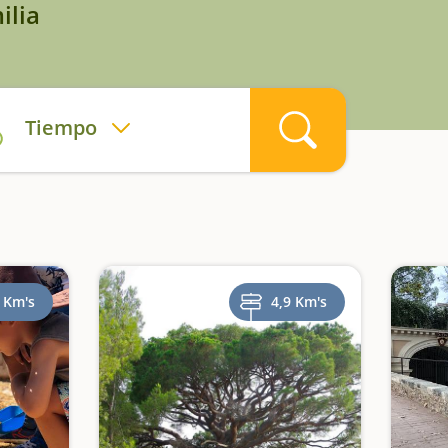
ilia
Tiempo
 Km's
4,9 Km's