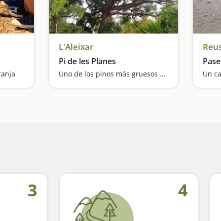
L'Aleixar
Reu
Pi de les Planes
Pase
ranja
Uno de los pinos más gruesos de Catalunya
3
4