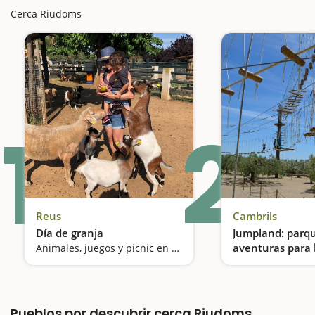
Cerca Riudoms
1
2
Reus
Cambrils
Día de granja
Jumpland: parq
aventuras para 
Animales, juegos y picnic en familia
intrépidos
Pueblos por descubrir cerca Riudoms