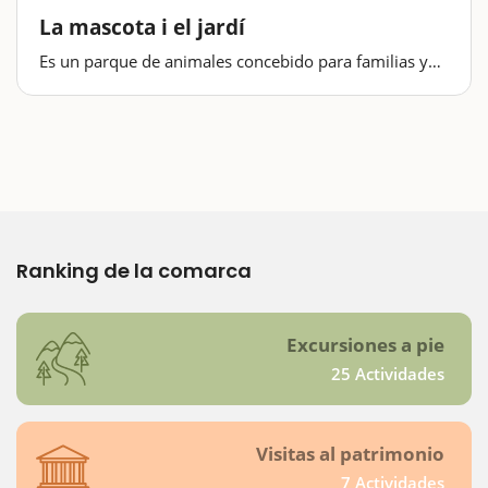
La mascota i el jardí
Es un parque de animales concebido para familias y
destinado especialmente para que los niños
establezcan contacto con todo animal que
encontrarán, algunas de las cuales fuerza exóticasEl
espacio está diseñado para que las familias hagan un
recorrido…
Ranking de la comarca
Excursiones a pie
25 Actividades
Visitas al patrimonio
7 Actividades