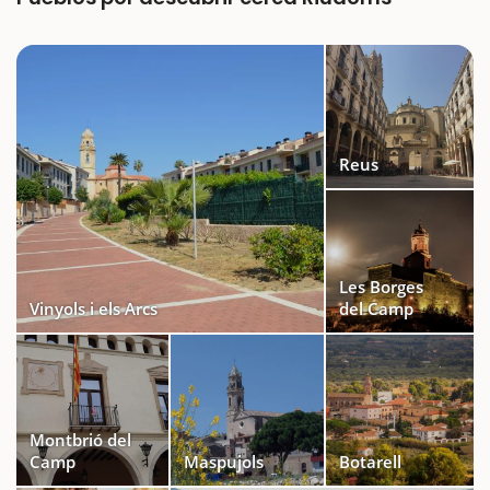
Reus
Les Borges
Vinyols i els Arcs
del Camp
Montbrió del
Camp
Maspujols
Botarell