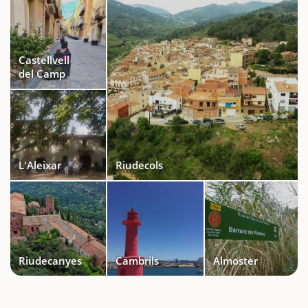
Castellvell
del Camp
L'Aleixar
Riudecols
Riudecanyes
Cambrils
Almoster