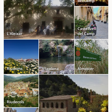
del Camp
Castellvell
L'Aleixar
del Camp
Riudoms
Vilaplana
Almoster
Riudecols