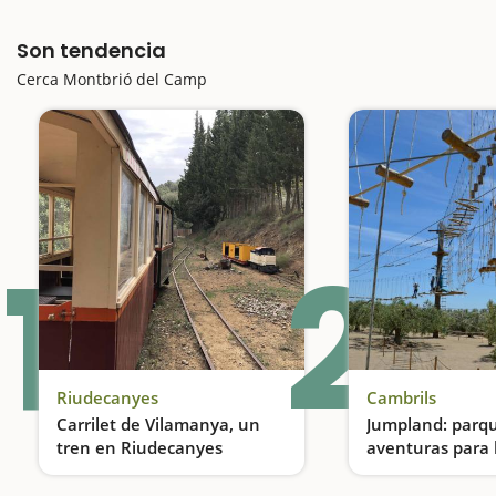
Son tendencia
Cerca Montbrió del Camp
1
2
Riudecanyes
Cambrils
Carrilet de Vilamanya, un
Jumpland: parq
tren en Riudecanyes
aventuras para 
intrépidos
Un tren en medio de la naturaleza