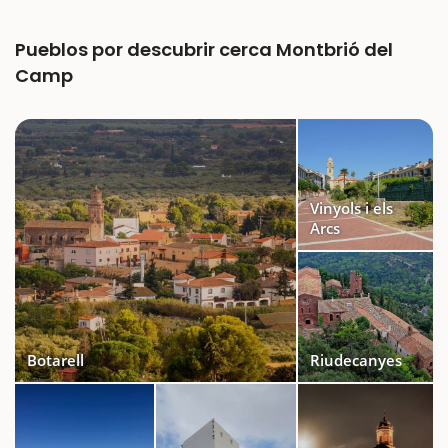
Pueblos por descubrir cerca Montbrió del
Camp
Vinyols i els
Arcs
Botarell
Riudecanyes