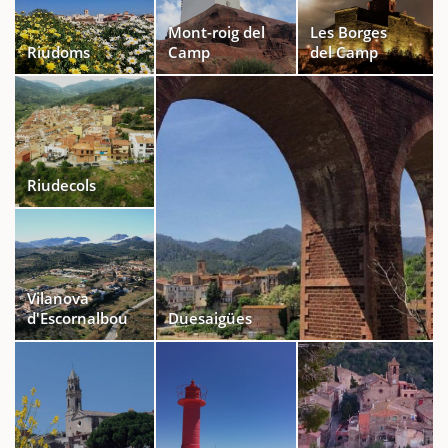
Mont-roig del
Les Borges
Riudoms
Camp
del Camp
Riudecols
Vilanova
d'Escornalbou
Duesaigües