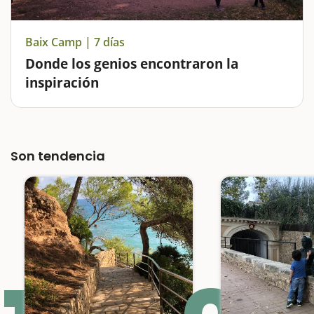
Baix Camp | 7 días
Donde los genios encontraron la
inspiración
El Baix Camp es una explosión en armonía de colores.
Los azules del mar, los verdes de las montañas, pero
sobre todo los rojos que salen de sus rocas y que hay
Son tendencia
que ir a buscar bajo nuestros pies. La comarca del
Baix Camp nos ofrece…