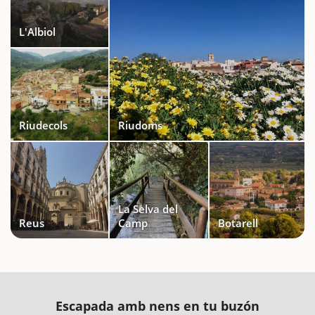
L'Albiol
Riudecols
Riudoms
La Selva del
Reus
Camp
Botarell
Escapada amb nens en tu buzón