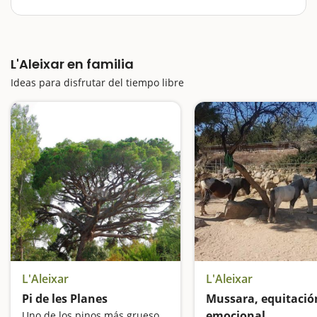
lleno de historia sittuat los pies de la Mussara. El
entorno natural invita a caminar por sus caminos y
disfrutar de la naturaleza. Podréis observar o intentar
abrazar el Pi de les Planes, catalogado…
L'Aleixar en familia
Ideas para disfrutar del tiempo libre
L'Aleixar
L'Aleixar
Pi de les Planes
Mussara, equitació
emocional
Uno de los pinos más gruesos de Catalunya