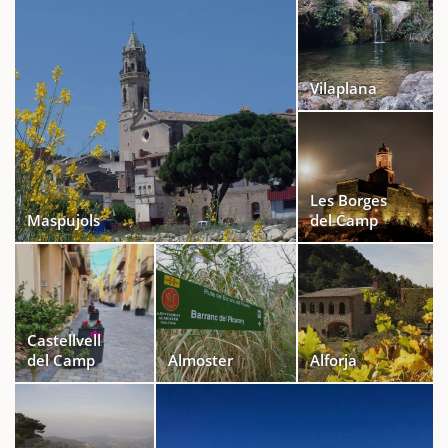
Vilaplana
Les Borges
Maspujols
del Camp
Castellvell
del Camp
Almoster
Alforja