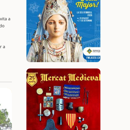
vita a
ado
r a