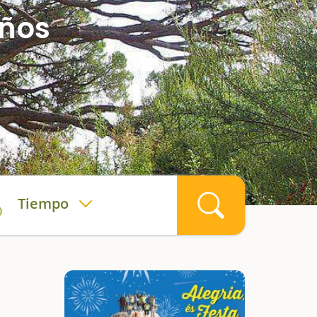
iños
Tiempo