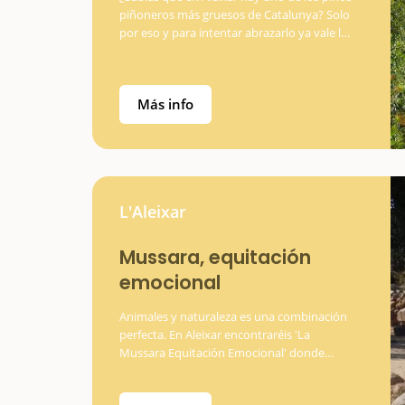
piñoneros más gruesos de Catalunya? Solo
por eso y para intentar abrazarlo ya vale la
pena hacer una escapada. El Pi de les Planes
tiene 4,70 metros de perímetro y se
puede…
Más info
L'Aleixar
Mussara, equitación
emocional
Animales y naturaleza es una combinación
perfecta. En Aleixar encontraréis 'La
Mussara Equitación Emocional' donde
enseñan a montar a caballo, tanto a niños
como a adultos, siempre, eso sí, partir…