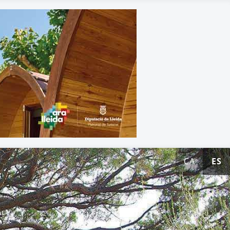
CA
ES