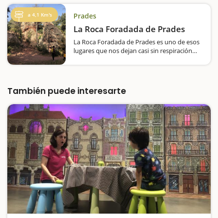
está protegida del sol, con mesas y bancos…
a 4,1 Km's
Prades
La Roca Foradada de Prades
La Roca Foradada de Prades es uno de esos
lugares que nos dejan casi sin respiración
ante la preciosidad del paisaje natural. El
paso del tiempo y la erosión acaban
produciendo auténticos agujeros en las
rocas y seguramente de ahí el nombre: la
También puede interesarte
Roca…