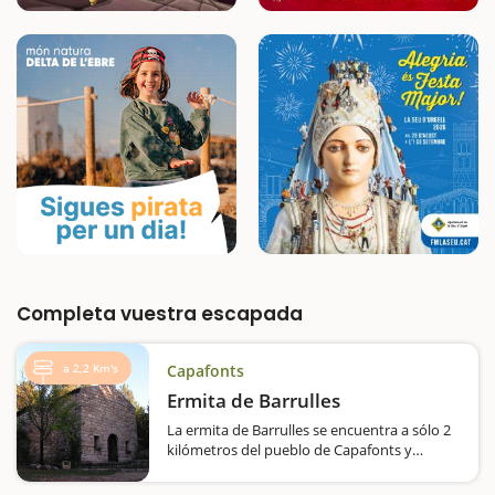
Completa vuestra escapada
a 2,2 Km's
Capafonts
Ermita de Barrulles
La ermita de Barrulles se encuentra a sólo 2
kilómetros del pueblo de Capafonts y
encontraréis una zona de p´icnic para hacer
parada y coger fuerzas. La zona de pícnic