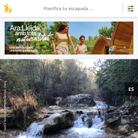
Planifica tu escapada ...
foto: escapadaambnens.com
ES