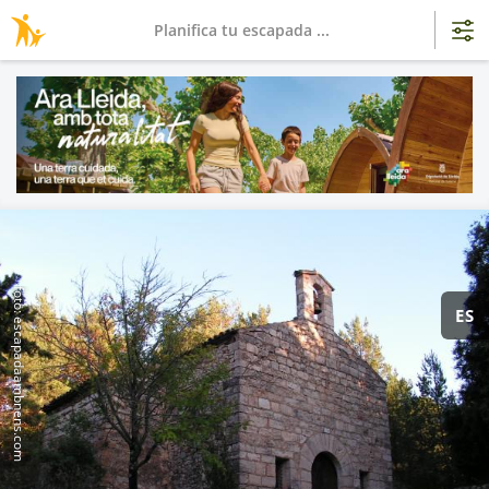
Planifica tu escapada ...
foto: escapadaambnens.com
ES