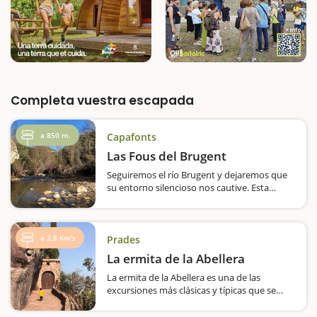
Completa vuestra escapada
a 850 m.
Capafonts
Las Fous del Brugent
Seguiremos el río Brugent y dejaremos que
su entorno silencioso nos cautive. Esta
excursión es muy fácil para hacer con niños
y durante la ruta nos encontraremos
distintas pozas. Comienza la aventura Para
empezar seguiremos el cartel indicador
a 2,8 Km's
Prades
'Ermita…
La ermita de la Abellera
La ermita de la Abellera es una de las
excursiones más clásicas y típicas que se
puede hacer en las montañas de Prades.
Podríamos decir que reúne todos los