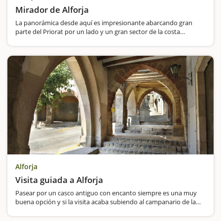
Mirador de Alforja
La panorámica desde aquí es impresionante abarcando gran
parte del Priorat por un lado y un gran sector de la costa
Tarraconense por la otra. Se puede llegar hasta al mirador en
coche. El mirador se encuentra en la ermita de Puigcerver,…
Alforja
Visita guiada a Alforja
Pasear por un casco antiguo con encanto siempre es una muy
buena opción y si la visita acaba subiendo al campanario de la
iglesia, pues aún mejor, eso sí, siempre que disfrutéis de la
experencia de subir a lugares altos. Las…