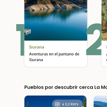
1
2
Siurana
Aventuras en el pantano de
Siurana
Kayak, rutas y zambullidas en pozas transparentes
Pueblos por descubrir cerca La 
a 3,2 Km's