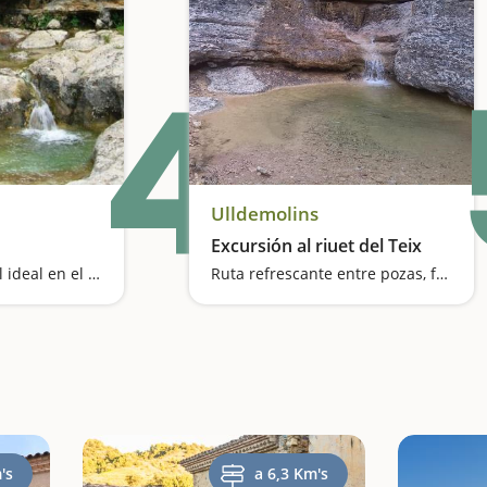
4
Ulldemolins
Excursión al riuet del Teix
Una piscina natural ideal en el Parque Natural del Montsant
Ruta refrescante entre pozas, fuentes y un santuario
's
a 6,3 Km's