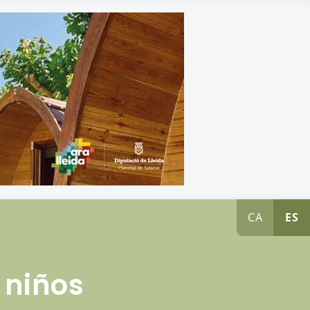
CA
ES
 niños