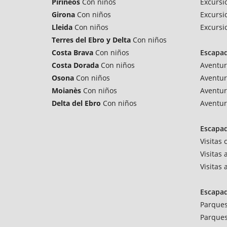
Pirineos
Con niños
Excursi
Girona
Con niños
Excursi
Lleida
Con niños
Excursi
Terres del Ebro y Delta
Con niños
Costa Brava
Con niños
Escapa
Costa Dorada
Con niños
Aventur
Osona
Con niños
Aventur
Moianès
Con niños
Aventur
Delta del Ebro
Con niños
Aventur
Escapad
Visitas
Visitas 
Visitas
Escapa
Parques
Parques