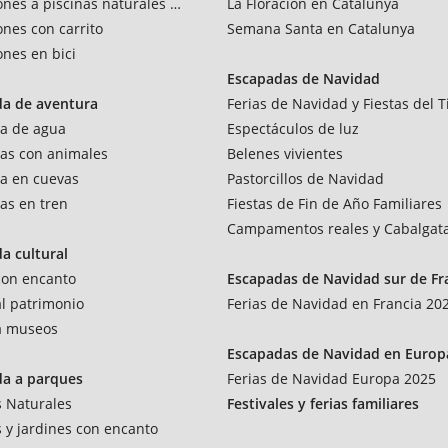
ones a piscinas naturales y rios
La Floración en Catalunya
ones con carrito
Semana Santa en Catalunya
ones en bici
Escapadas de Navidad
da de aventura
Ferias de Navidad y Fiestas del T
a de agua
Espectáculos de luz
as con animales
Belenes vivientes
a en cuevas
Pastorcillos de Navidad
as en tren
Fiestas de Fin de Año Familiares
Campamentos reales y Cabalgat
a cultural
 con encanto
Escapadas de Navidad sur de Fr
al patrimonio
Ferias de Navidad en Francia 20
 a museos
Escapadas de Navidad en Europ
da a parques
Ferias de Navidad Europa 2025
 Naturales
Festivales y ferias familiares
 y jardines con encanto