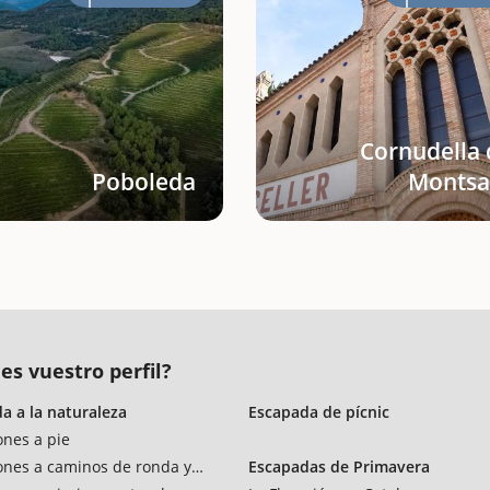
Cornudella 
Poboleda
Montsa
es vuestro perfil?
a a la naturaleza
Escapada de pícnic
ones a pie
ones a caminos de ronda y vías verdes
Escapadas de Primavera