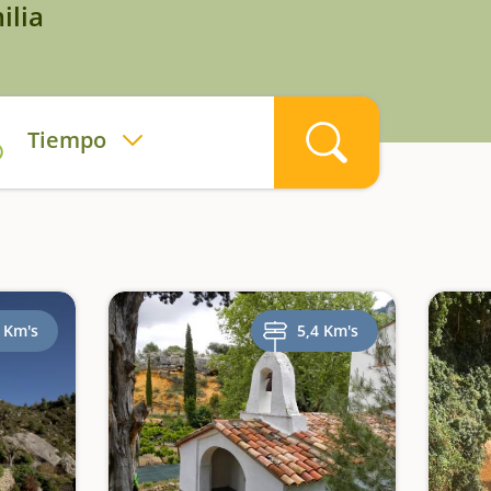
ilia
Tiempo
 Km's
5,4 Km's