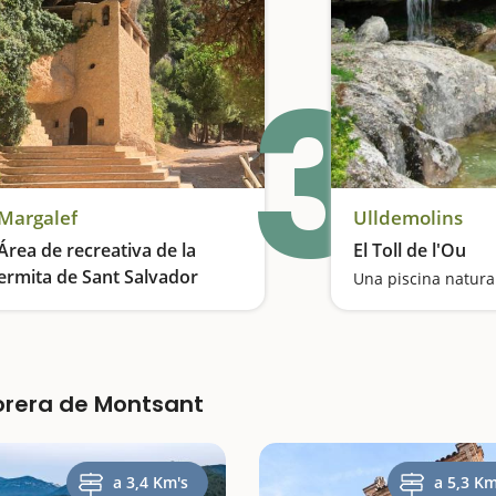
3
Margalef
Ulldemolins
Área de recreativa de la
El Toll de l'Ou
ermita de Sant Salvador
Picnic con vistas al Montsant
Morera de Montsant
a 3,4 Km's
a 5,3 Km