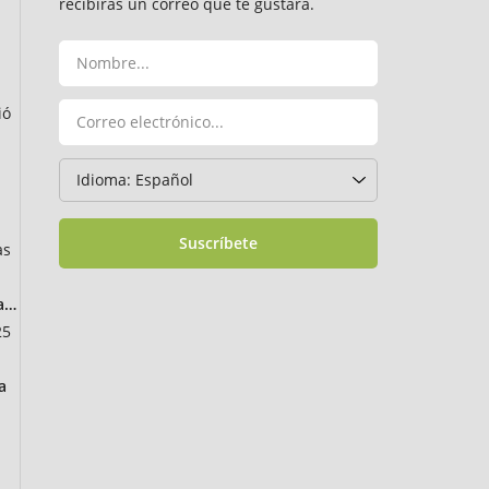
recibirás un correo que te gustará.
ió
Suscríbete
as
ancia
25
a