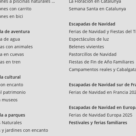
ones a piscinas naturales y rios
La Floración en Catalunya
ones con carrito
Semana Santa en Catalunya
ones en bici
Escapadas de Navidad
da de aventura
Ferias de Navidad y Fiestas del T
a de agua
Espectáculos de luz
as con animales
Belenes vivientes
a en cuevas
Pastorcillos de Navidad
as en tren
Fiestas de Fin de Año Familiares
Campamentos reales y Cabalgat
a cultural
 con encanto
Escapadas de Navidad sur de Fr
al patrimonio
Ferias de Navidad en Francia 20
 a museos
Escapadas de Navidad en Europ
da a parques
Ferias de Navidad Europa 2025
 Naturales
Festivales y ferias familiares
 y jardines con encanto