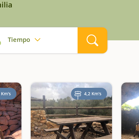
ilia
Tiempo
 Km's
4,2 Km's