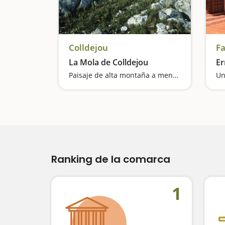
Colldejou
Fa
La Mola de Colldejou
Er
Paisaje de alta montaña a menos de mil metros
Un
Ranking de la comarca
1