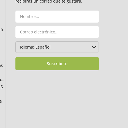
recibirás un correo que te gustará.
ió
Suscríbete
as
ancia
25
a