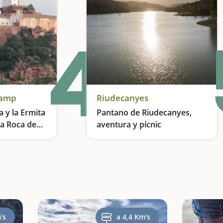
4
Camp
Riudecanyes
 y la Ermita
Pantano de Riudecanyes,
la Roca de
aventura y pícnic
amp
Los paisajes que inspiraron a Joan Miró
Un pantano con vistas al mar y zona de picnic
's
a 4,4 Km's