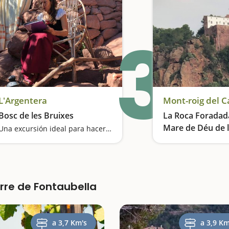
3
L'Argentera
Mont-roig del 
Bosc de les Bruixes
La Roca Foradada
Mare de Déu de 
Una excursión ideal para hacer con niños y llena de sorpresas
Mont-roig del C
orre de Fontaubella
a 3,7 Km's
a 3,9 Km