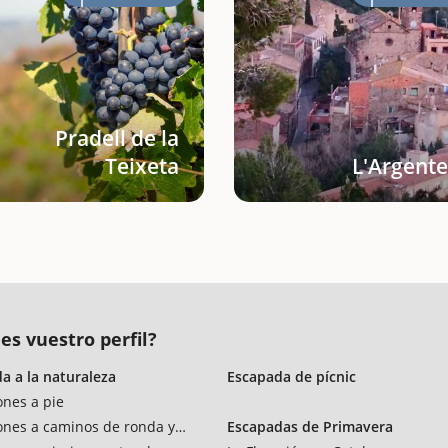
Pradell de la
Teixeta
L'Argente
es vuestro perfil?
a a la naturaleza
Escapada de pícnic
ones a pie
ones a caminos de ronda y vías verdes
Escapadas de Primavera