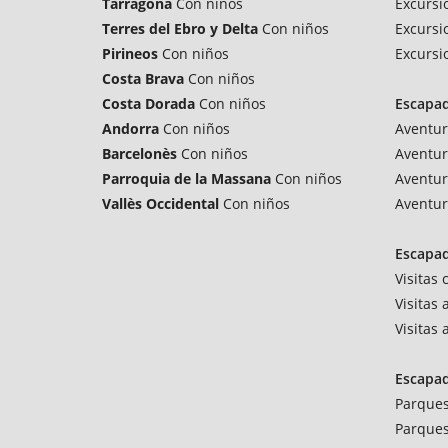
Tarragona
Con niños
Excursi
Terres del Ebro y Delta
Con niños
Excursi
Pirineos
Con niños
Excursi
Costa Brava
Con niños
Costa Dorada
Con niños
Escapa
Andorra
Con niños
Aventur
Barcelonès
Con niños
Aventur
Parroquia de la Massana
Con niños
Aventur
Vallès Occidental
Con niños
Aventur
Escapad
Visitas
Visitas 
Visitas
Escapa
Parques
Parques