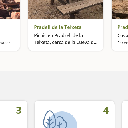
Pradell de la Teixeta
Prad
Pícnic en Pradrell de la
Cova
Teixeta, cerca de la Cueva del
Una excursión ideal para hacer con niños y llena de sorpresas
Escen
Rector
Tres mesas y barbacoa
3
4