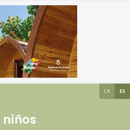
CA
ES
 niños