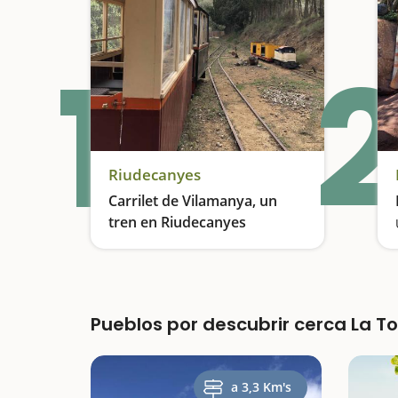
1
2
Riudecanyes
Carrilet de Vilamanya, un
tren en Riudecanyes
Un tren en medio de la naturaleza
Pueblos por descubrir cerca La T
a 3,3 Km's