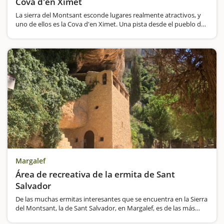
Cova d'en Ximet
La sierra del Montsant esconde lugares realmente atractivos, y
uno de ellos es la Cova d'en Ximet. Una pista desde el pueblo de
Margalef os conducirá hasta este lugar, situado en pleno Parque
Natural del Montsant, con las características…
Margalef
Área de recreativa de la ermita de Sant
Salvador
De las muchas ermitas interesantes que se encuentra en la Sierra
del Montsant, la de Sant Salvador, en Margalef, es de las más
espectaculares y, además, tiene una amplia zona de picnic junto