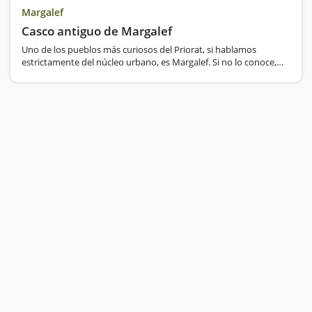
Margalef
Casco antiguo de Margalef
Uno de los pueblos más curiosos del Priorat, si hablamos
estrictamente del núcleo urbano, es Margalef. Si no lo conoce,
seguro que os sorprenderá. Se construyó perfectamente
integrado en la montaña, con muchas casas…