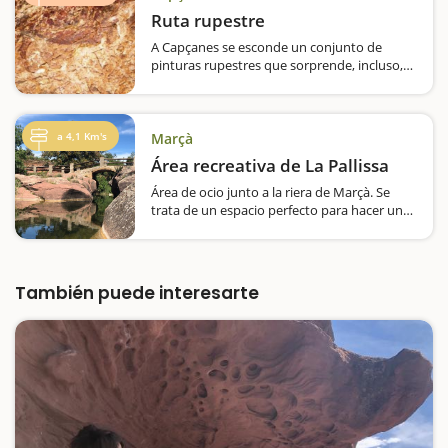
Ruta rupestre
A Capçanes se esconde un conjunto de
pinturas rupestres que sorprende, incluso,
los expertos. Tiene la oportunidad de
descubrirlas de la mejor manera, a través de
las visitas guiadas, de unas dos horas media
de duración, que se organizan…
a 4,1 Km's
Marçà
Área recreativa de La Pallissa
Área de ocio junto a la riera de Marçà. Se
trata de un espacio perfecto para hacer una
parada y comer allí de pícnic, aunque esta
zona está un poco dejada. Dispone de 6
mesas, una fuente, papeleras y sombra.
Junto…
También puede interesarte