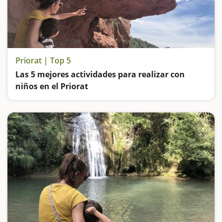
Priorat | Top 5
Las 5 mejores actividades para realizar con
niños en el Priorat
Nos quedamos maravillados en Siurana, descubrimos cómo era la vida en la Cartuja de Escaladei, jugamos a ver formas caprichosas en la ermita de San Gregorio de Falset, nos adentramos en el corazón del Montsant desde Ulldemolins y exploramos una cueva en M