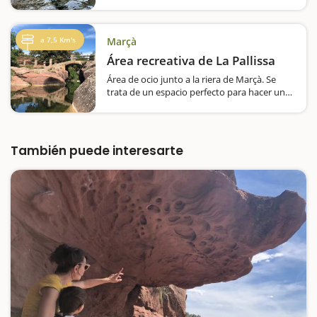
bañar. Ubicadas entre las comarcas del
Priorat y la Ribera d'Ebre, las Ollas del Asmà
se formaron por la erosión del agua que
bajaba…
a 7,5 Km's
Marçà
Área recreativa de La Pallissa
Área de ocio junto a la riera de Marçà. Se
trata de un espacio perfecto para hacer una
parada y comer allí de pícnic, aunque esta
zona está un poco dejada. Dispone de 6
mesas, una fuente, papeleras y sombra.
Junto…
También puede interesarte