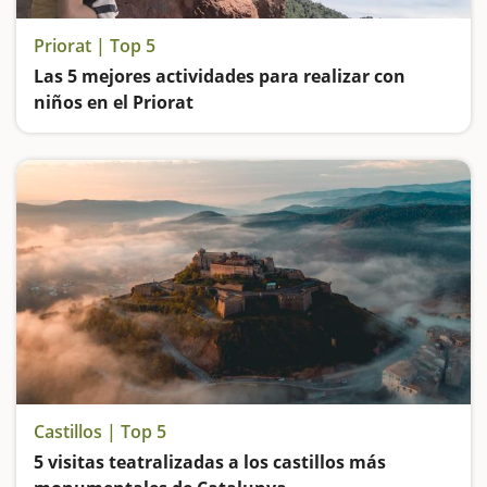
Priorat | Top 5
Las 5 mejores actividades para realizar con
niños en el Priorat
Nos quedamos maravillados en Siurana, descubrimos cómo era la vida en la Cartuja de Escaladei, jugamos a ver formas caprichosas en la ermita de San Gregorio de Falset, nos adentramos en el corazón del Montsant desde Ulldemolins y exploramos una cueva en M
Castillos | Top 5
5 visitas teatralizadas a los castillos más