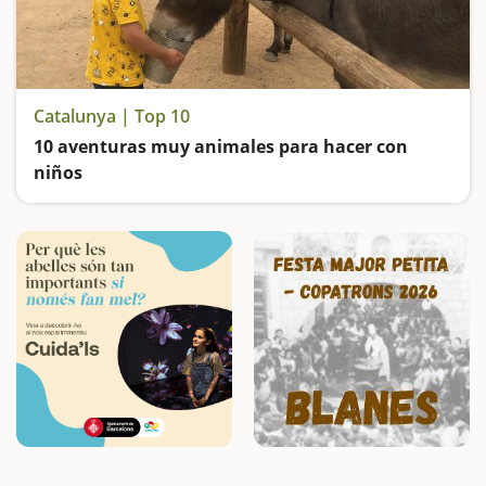
Catalunya | Top 10
10 aventuras muy animales para hacer con
niños
Haremos de pastores, de payés, visitaremos vacas famosas, aprendermos a hacer quesos, subiremos en caballos y ponis, descubriremos huellas de animales de hace 30 millones de años, subiremos en carros y descubriremos la fauna salvaje del Valle de Aran