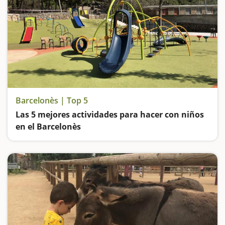
Barcelonès | Top 5
Las 5 mejores actividades para hacer con niños
en el Barcelonès
Vamos de parques: el de la Ciutadella de Barcelona; el de Les Planes de Hospitalet de Llobregat; el de Can Zam en Santa Coloma de Gramenet; el de Can Solei de Badalona y el Parque Fluvial del Besòs