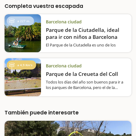
Completa vuestra escapada
a 227 m.
Barcelona ciudad
Parque de la Ciutadella, ideal
para ir con niños a Barcelona
El Parque de la Ciutadella es uno de los
mejores lugares para realizar una escapada
con niños a Barcelona. Situado en el corazón
de la ciudad, este histórico y monumental
a 4,9 Km's
Barcelona ciudad
parque ofrece una combinación perfecta de
espacios verdes,…
Parque de la Creueta del Coll
Todos los días del año son buenos para ir a
los parques de Barcelona, pero el de la
Creueta del Coll tiene un aliciente super
especial si se va en verano, ya que el lago
que da nombre al parque se convierte en
una enorme piscina pública…
También puede interesarte