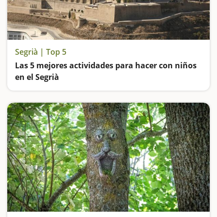
Segrià | Top 5
Las 5 mejores actividades para hacer con niños
en el Segrià
Subimos al Tren de los Lagos y atravesamos 40 túneles hasta el Pirineo, visitamos el monumento icónico de Lleida, entran en un mundo de fantasía en el Parque Mágico de Almenar, hacemos ruta por la confluencia del Segre y el Cinca y vamos a pasar el día en