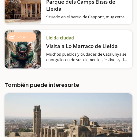
Parque dels Camps Elisis de
Lleida
Situado en el barrio de Cappont, muy cerca
del río Segre, y con una antigüedad de más
de 150 años, el Parc dels Camps Elisis es otro
gran espacio al aire libre ideal para visitar en
a 1,4 Km's
Lleida ciudad
familia si estamos de escapada por Lleida .
Con…
Visita a Lo Marraco de Lleida
Muchos pueblos y ciudades de Catalunya se
enorgullecen de sus elementos festivos y de
cultura popular, y Lleida también. Por eso, si
estamos de escapada con niños, podemos
visitar la Casa de los Gigantes, donde
entraremos en el universo festivo de…
También puede interesarte