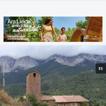
miquelseu - wikiloc
ES