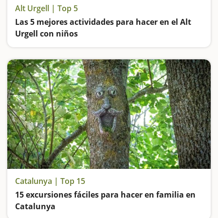
Alt Urgell | Top 5
Las 5 mejores actividades para hacer en el Alt
Urgell con niños
Bajamos haciendo rafting por el Parc Olímpic, visitamos la casa de los dinosaurios, vamos de excusión al Parque Natural del Alt Pirineu, hacemos una escapada monumental a la Seu y una clase de botánica al aire libre en Panells de Sastró
Catalunya | Top 15
15 excursiones fáciles para hacer en familia en
Catalunya
Buscamos las excursiones más fáciles y sorprendentes para toda la familia