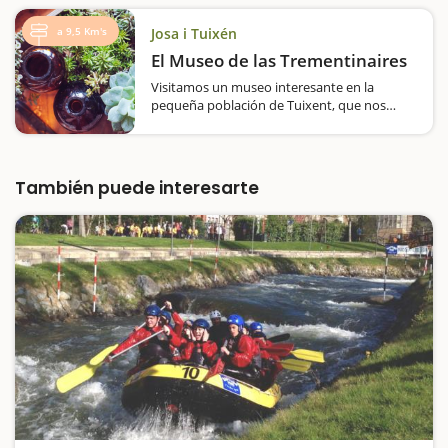
también divertida, con el fin de atraer
público familiar.Hablamos de la ruta del
a 9,5 Km's
Josa i Tuixén
Parque de los…
El Museo de las Trementinaires
Visitamos un museo interesante en la
pequeña población de Tuixent, que nos
permitirá conocer quiénes eran las
trementinaires, qué hierbas y remedios
comercializaban, cómo organizaban sus
rutas, etc. ¿Sabías…
También puede interesarte