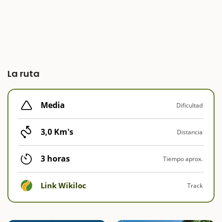
La ruta
Media
Dificultad
3,0 Km's
Distancia
3 horas
Tiempo aprox.
Link Wikiloc
Track