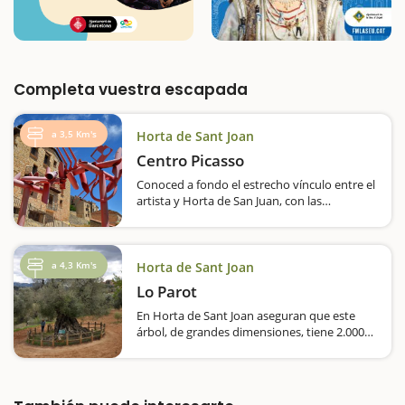
Completa vuestra escapada
a 3,5 Km's
Horta de Sant Joan
Centro Picasso
Conoced a fondo el estrecho vínculo entre el
artista y Horta de San Juan, con las
reproducciones de las obras que pintó.
Picasso, uno de los pintores universales,
estuvo muy ligado a Horta de Sant Joan, que
inspiró buena parte…
a 4,3 Km's
Horta de Sant Joan
Lo Parot
En Horta de Sant Joan aseguran que este
árbol, de grandes dimensiones, tiene 2.000
años. ¿Deseáis conocer un árbol plantado
por los romanos? O, al menos, eso dicen,
porque en Horta de Sant Joan aseguran…