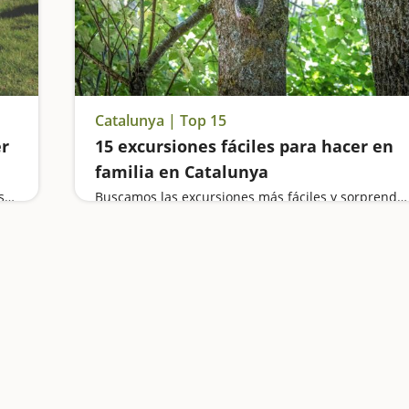
Catalunya | Top 15
er
15 excursiones fáciles para hacer en
familia en Catalunya
Bajamos haciendo rafting por el Parc Olímpic, visitamos la casa de los dinosaurios, vamos de excusión al Parque Natural del Alt Pirineu, hacemos una escapada monumental a la Seu y una clase de botánica al aire libre en Panells de Sastró
Buscamos las excursiones más fáciles y sorprendentes para toda la familia