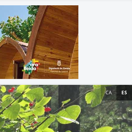
CA
ES