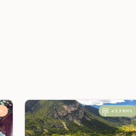
's
a 5,3 Km's