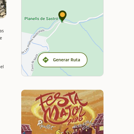
as
de
Generar Ruta
el