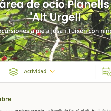
 área de ocio Planells
'Alt Urgell
xcursiones a pie a Josa i Tuixén con niñ
Actividad
libre
lia en un mismo espacio, en Panells de Sastró, el Alt Urgell. Se tr