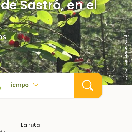
 de Sastró, en el
os
pitcollonsiamunt - wikiloc
Tiempo
La ruta
ata