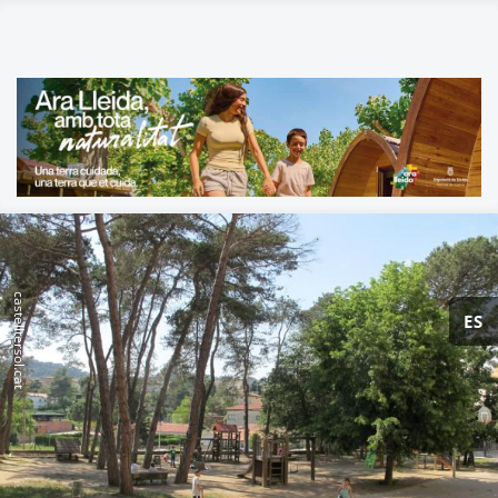
castelltersol.cat
ES