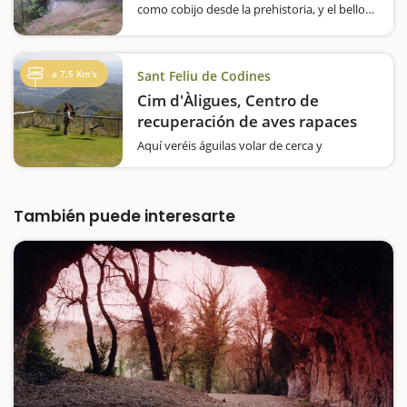
como cobijo desde la prehistoria, y el bello
rincón que forma con el torrente que se
precipita sobre la misma cueva. Un
agradable paseo por un camino llano y muy
indicado, saliendo…
a 7,5 Km's
Sant Feliu de Codines
Cim d'Àligues, Centro de
recuperación de aves rapaces
Aquí veréis águilas volar de cerca y
descubréis todo un mundo sobre estas
espectaculares aves en un centro que lo
cuida. ¿Os parece majestuoso el vuelo de las
águilas? ¿Queréis conocer de…
También puede interesarte