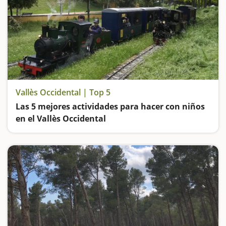
Vallès Occidental | Top 5
Las 5 mejores actividades para hacer con niños
en el Vallès Occidental
Subimos a los trenes de Can Rull y del Hostal del Fum, vamos de ruta por el Parque Fluvial del río Ripoll, jugamos en un parque que nos hará viajar a la Edad Media y experimentamos en uno de los museos más icónicos de Catalunya