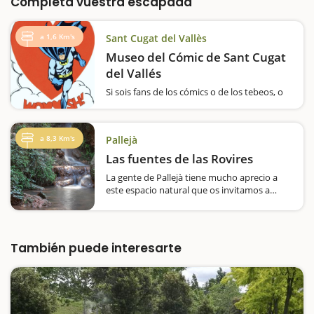
Completa vuestra escapada
a 1,6 Km's
Sant Cugat del Vallès
Museo del Cómic de Sant Cugat
del Vallés
Si sois fans de los cómics o de los tebeos, o
incluso un poco frikis, y queréis introducir a
vuestros hijos e hijas en este mundo que
tanto os apasiona, debéis llevarlos al Museo
a 8,3 Km's
Pallejà
del cómic de Sant Cugat. Y más…
Las fuentes de las Rovires
La gente de Pallejà tiene mucho aprecio a
este espacio natural que os invitamos a
descubrir, con mucha diversidad vegetal y
con el agua como gran protagonista.Una
excursión muy agradable desde el tanatorio
municipal, situado a la salida norte de
También puede interesarte
Pallejà,…