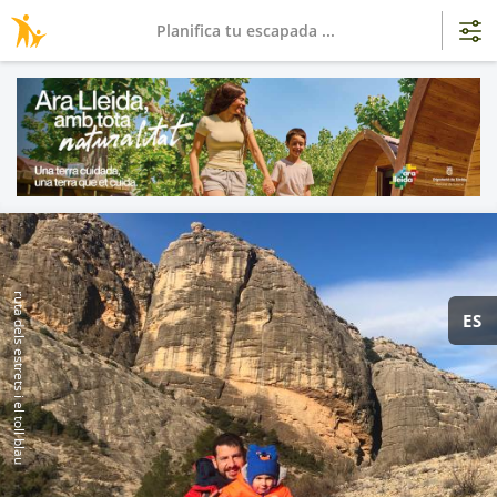
Planifica tu escapada ...
ruta dels estrets i el toll blau
ES