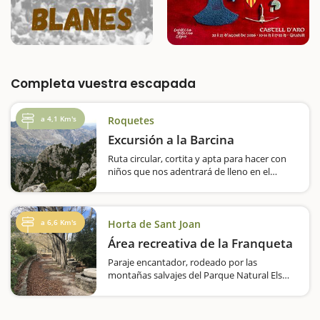
Completa vuestra escapada
a 4,1 Km's
Roquetes
Excursión a la Barcina
Ruta circular, cortita y apta para hacer con
niños que nos adentrará de lleno en el
Parque Natural dels Ports. Llegaremos a la
Barcina siguiendo un sendero que sube y
baja. Caminaremos entre bojes y pinos,
pasearemos por valles interiores,…
a 6,6 Km's
Horta de Sant Joan
Área recreativa de la Franqueta
Paraje encantador, rodeado por las
montañas salvajes del Parque Natural Els
Ports, a orillas del río Canaletes y punto de
partida de diferentes rutas a pie fáciles y
asequibles para hacer con niños, como la