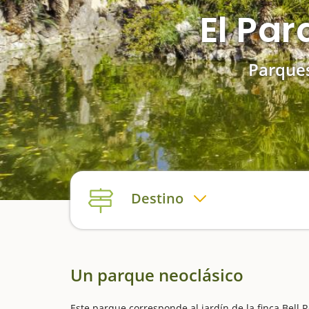
El Pa
Parques
Destino
Un parque neoclásico
Este parque corresponde al jardín de la finca Bel