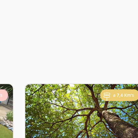
's
a 7,4 Km's