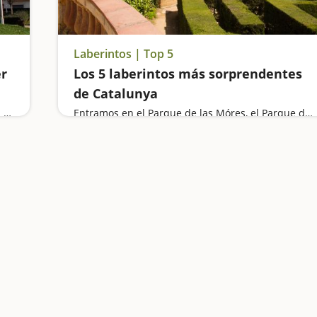
Laberintos | Top 5
er
Los 5 laberintos más sorprendentes
de Catalunya
Damos de comer a los animales y aprendemos a hacer queso en una granja, paseamos por un camino de ronda, visitamos el Castillo Burriac y nos divertimos en los parques con esculturas y toboganes gigantes
Entramos en el Parque de las Móres, el Parque del Laberinto de Horta de Barcelona, en el Parque de Torreblanca, en el Laberinto de Blat de Moro y en el Laberinto de Horta