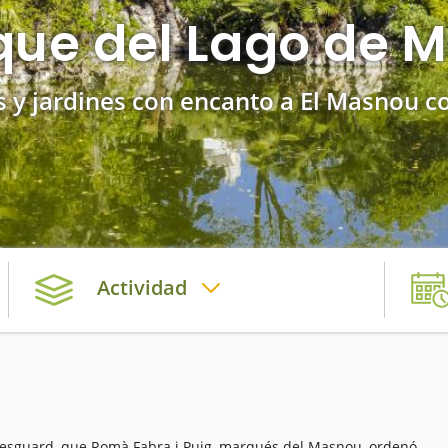
rque del Lago de 
 y jardines con encanto a El Masnou c
Actividad
l Resguard, que Romà Fabra i Puig, marqués del Masnou, ordenó