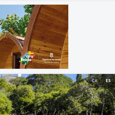
CA
ES