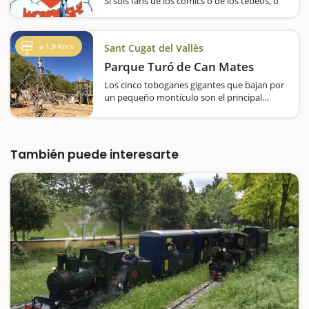
Si sois fans de los cómics o de los tebeos, o
incluso un poco frikis, y queréis introducir a
vuestros hijos e hijas en este mundo que
tanto os apasiona, debéis llevarlos al Museo
a 1,9 Km's
Sant Cugat del Vallès
del cómic de Sant Cugat. Y más…
Parque Turó de Can Mates
Los cinco toboganes gigantes que bajan por
un pequeño montículo son el principal
reclamo del Parque Turó de Can Mates,
aunque esconde muchos más espacios con
juegos y diversión para los niños que lo
convierten…
También puede interesarte