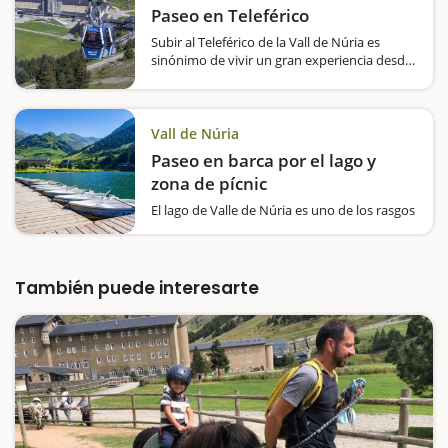
Paseo en Teleférico
Subir al Teleférico de la Vall de Núria es
sinónimo de vivir un gran experiencia desde
las alturas. Se llega hasta el Albergue Pic de
l'Àliga y a un mirador con espectaculares
vistas del valle y los picos le rodean. Acerca…
Vall de Núria
Paseo en barca por el lago y
zona de pícnic
El lago de Valle de Núria es uno de los rasgos
emblemáticos de la estación, y justo al lado
encontramos una zona de pícnic con mesas
de madera. En otoño, la primavera y el
verano, las actividades al aire libre
También puede interesarte
permiten…