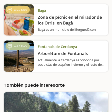
a 5,5 Km's
Bagà
Zona de pícnic en el mirador de
los Orris, en Bagà
Bagà es un municipio del Berguedà con
muchas zonas de pícnic. Una de ellas es la
zona de pícnic que encontraréis de camino
hacia el mirador de Els Orris. Este sitio es uno
a 6,5 Km's
Fontanals de Cerdanya
de los más espectaculares de la comarca. El…
Arborètum de Fontanals
Actualmente la Cerdanya es conocida por
sus pistas de esquí en invierno y el resto del
año se conoce por sus espacios naturales
destacando como lugares emblemáticos el
lago de Puigcerdà, el Estanque del Malniu, la
Sierra del…
También puede interesarte