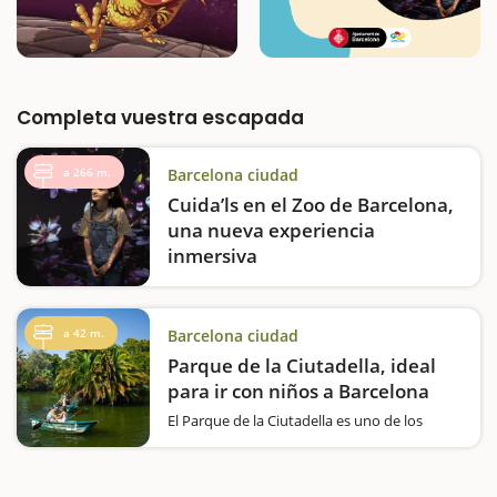
Completa vuestra escapada
a 266 m.
Barcelona ciudad
Cuida’ls en el Zoo de Barcelona,
una nueva experiencia
inmersiva
En el Zoo de Barcelona se puede disfrutar de
Cuida'ls, una instalación inmersiva e
interactiva diseñada para que pequeños y
a 42 m.
Barcelona ciudad
mayores aprendan a proteger la
Parque de la Ciutadella, ideal
biodiversidad de forma lúdica y
educativa.Con proyecciones, juegos…
para ir con niños a Barcelona
El Parque de la Ciutadella es uno de los
mejores lugares para realizar una escapada
con niños a Barcelona. Situado en el corazón
de la ciudad, este histórico y monumental