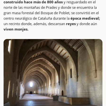
construido hace más de 800 años
y resguardado en el
norte de las montañas de Prades y donde se encuentra la
gran masa forestal del Bosque de Poblet, se convirtió en el
centro neurálgico de Cataluña durante la
época medieval;
un recinto donde, además, descansan
reyes
y donde aún
viven monjes.