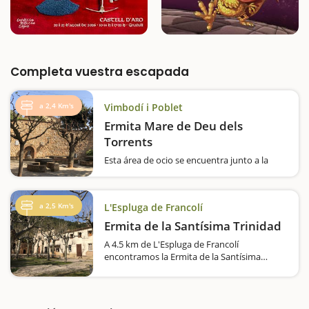
Completa vuestra escapada
a 2,4 Km's
Vimbodí i Poblet
Ermita Mare de Deu dels
Torrents
Esta área de ocio se encuentra junto a la
carretera que va desde el Monasterio de
Poblet hasta el pueblo de Vimbodí y Poblet.
Es un espacio ideal para comer de pícnic
a 2,5 Km's
L'Espluga de Francolí
después de visitar el Monasterio de Poblet,
en el que…
Ermita de la Santísima Trinidad
A 4.5 km de L'Espluga de Francolí
encontramos la Ermita de la Santísima
Trinidad, un espacio ideal para desconectar y
hacer un pícnic con la familia. Durante el fin
de semana hay servicio de bar. Su ubicación
seguro…