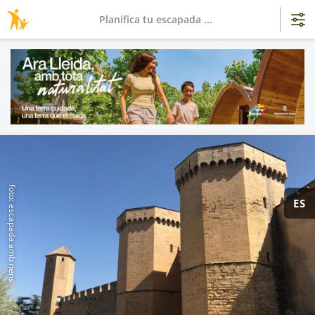
Planifica tu escapada ...
foto: escapada amb nens
ES